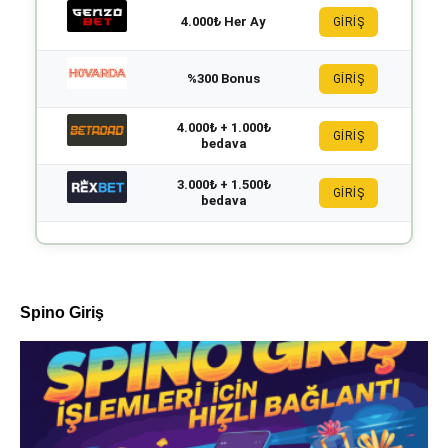
4.000₺ Her Ay
GİRİŞ
%300 Bonus
GİRİŞ
4.000₺ + 1.000₺
GİRİŞ
bedava
3.000₺ + 1.500₺
GİRİŞ
bedava
Spino Giriş