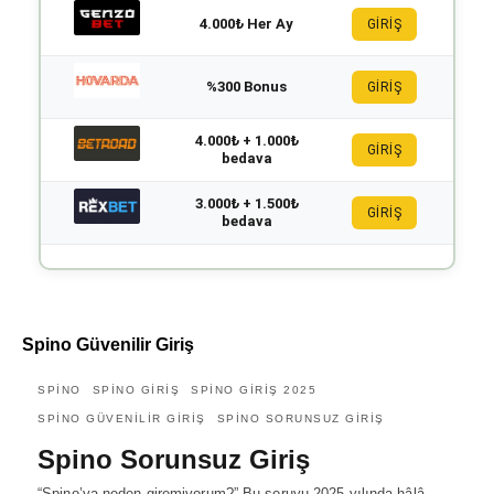
4.000₺ Her Ay
GİRİŞ
%300 Bonus
GİRİŞ
4.000₺ + 1.000₺
GİRİŞ
bedava
3.000₺ + 1.500₺
GİRİŞ
bedava
Spino Güvenilir Giriş
SPINO
SPINO GIRIŞ
SPINO GIRIŞ 2025
SPINO GÜVENILIR GIRIŞ
SPINO SORUNSUZ GIRIŞ
Spino Sorunsuz Giriş
“Spino’ya neden giremiyorum?” Bu soruyu 2025 yılında hâlâ