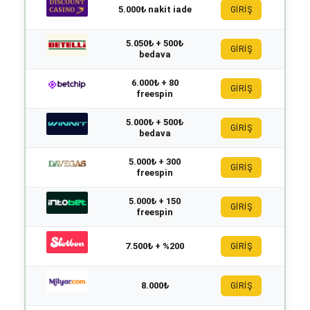
5.000₺ nakit iade
GİRİŞ
5.050₺ + 500₺
GİRİŞ
bedava
6.000₺ + 80
GİRİŞ
freespin
5.000₺ + 500₺
GİRİŞ
bedava
5.000₺ + 300
GİRİŞ
freespin
5.000₺ + 150
GİRİŞ
freespin
7.500₺ + %200
GİRİŞ
8.000₺
GİRİŞ