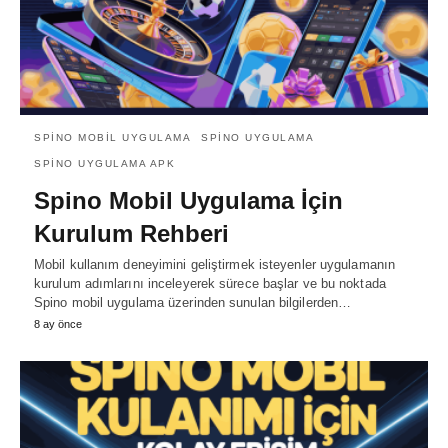
SPINO MOBIL UYGULAMA
SPINO UYGULAMA
SPINO UYGULAMA APK
Spino Mobil Uygulama İçin
Kurulum Rehberi
Mobil kullanım deneyimini geliştirmek isteyenler uygulamanın
kurulum adımlarını inceleyerek sürece başlar ve bu noktada
Spino mobil uygulama üzerinden sunulan bilgilerden…
8 ay önce