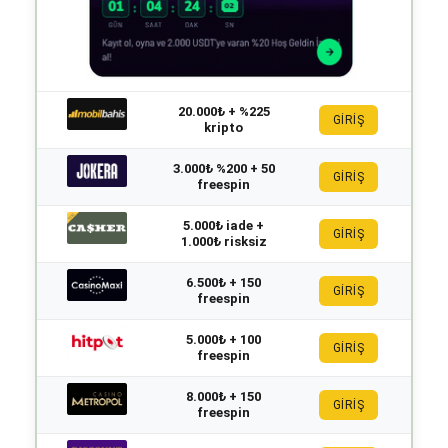
20.000₺ + %225
GİRİŞ
kripto
3.000₺ %200 + 50
GİRİŞ
freespin
5.000₺ iade +
GİRİŞ
1.000₺ risksiz
6.500₺ + 150
GİRİŞ
freespin
5.000₺ + 100
GİRİŞ
freespin
8.000₺ + 150
GİRİŞ
freespin