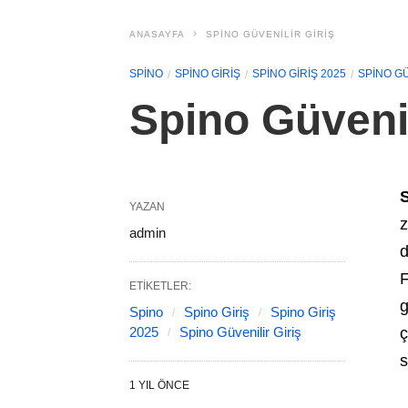
ANASAYFA
SPINO GÜVENILIR GIRIŞ
SPINO
SPINO GIRIŞ
SPINO GIRIŞ 2025
SPINO GÜ
Spino Güvenil
S
YAZAN
z
admin
d
F
ETIKETLER:
g
Spino
Spino Giriş
Spino Giriş
2025
Spino Güvenilir Giriş
ç
s
1 YIL ÖNCE