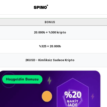
BONUS
20.000₺ + %300 kripto
%325 + 20.000₺
2KUSD - Kimliksiz Sadece Kripto