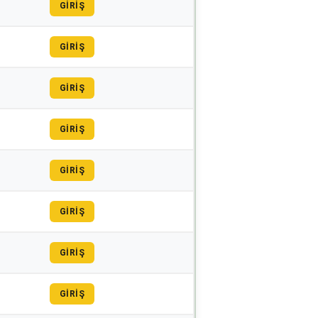
GİRİŞ
GİRİŞ
GİRİŞ
GİRİŞ
GİRİŞ
GİRİŞ
GİRİŞ
GİRİŞ