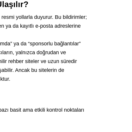
laşılır?
resmi yollarla duyurur. Bu bildirimler;
 ya da kayıtlı e-posta adreslerine
umda” ya da “sponsorlu bağlantılar”
ıların, yalnızca doğrudan ve
ilir rehber siteler ve uzun süredir
abilir. Ancak bu sitelerin de
ktur.
azı basit ama etkili kontrol noktaları