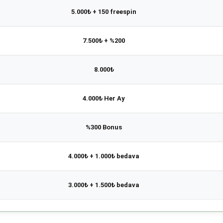
5.000₺ + 150 freespin
7.500₺ + %200
8.000₺
4.000₺ Her Ay
%300 Bonus
4.000₺ + 1.000₺ bedava
3.000₺ + 1.500₺ bedava