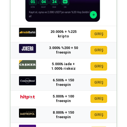
20.000₺ + %225
GİRİŞ
kripto
3.000₺ %200 + 50
GİRİŞ
freespin
5.000₺ iade +
GİRİŞ
1.000₺ risksiz
6.500₺ + 150
GİRİŞ
freespin
5.000₺ + 100
GİRİŞ
freespin
8.000₺ + 150
GİRİŞ
freespin