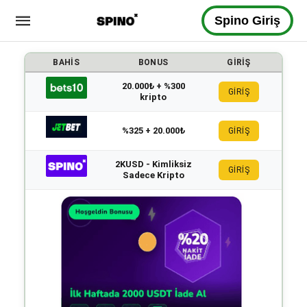
Spino Giriş
BAHIS
BONUS
GIRIŞ
20.000₺ + %300
GİRİŞ
kripto
%325 + 20.000₺
GİRİŞ
2KUSD - Kimliksiz
GİRİŞ
Sadece Kripto