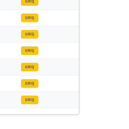
GİRİŞ
GİRİŞ
GİRİŞ
GİRİŞ
GİRİŞ
GİRİŞ
GİRİŞ