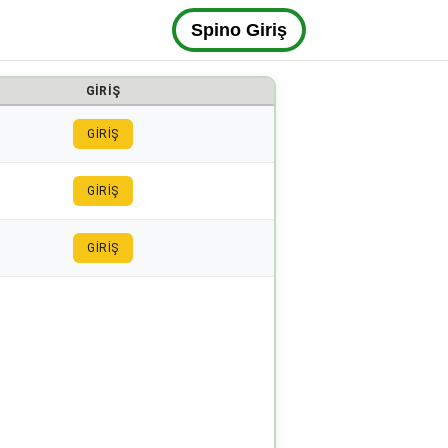
Spino Giriş
GIRIŞ
GİRİŞ
GİRİŞ
GİRİŞ