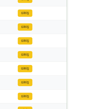
GİRİŞ
GİRİŞ
GİRİŞ
GİRİŞ
GİRİŞ
GİRİŞ
GİRİŞ