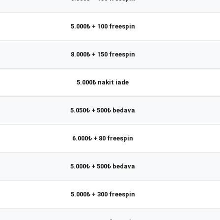
5.000₺ + 100 freespin
8.000₺ + 150 freespin
5.000₺ nakit iade
5.050₺ + 500₺ bedava
6.000₺ + 80 freespin
5.000₺ + 500₺ bedava
5.000₺ + 300 freespin