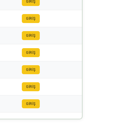
GİRİŞ
GİRİŞ
GİRİŞ
GİRİŞ
GİRİŞ
GİRİŞ
GİRİŞ