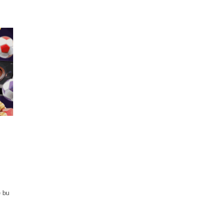
l
e bu