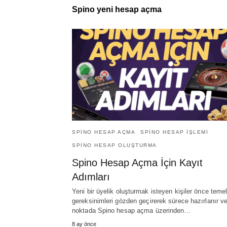
Spino yeni hesap açma
SPINO HESAP AÇMA
SPINO HESAP IŞLEMI
SPINO HESAP OLUŞTURMA
Spino Hesap Açma İçin Kayıt
Adımları
Yeni bir üyelik oluşturmak isteyen kişiler önce teme
gereksinimleri gözden geçirerek sürece hazırlanır v
noktada Spino hesap açma üzerinden…
8 ay önce