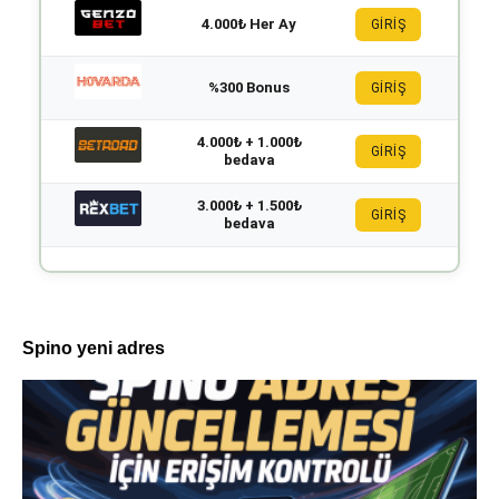
4.000₺ Her Ay
GİRİŞ
%300 Bonus
GİRİŞ
4.000₺ + 1.000₺
GİRİŞ
bedava
3.000₺ + 1.500₺
GİRİŞ
bedava
Spino yeni adres