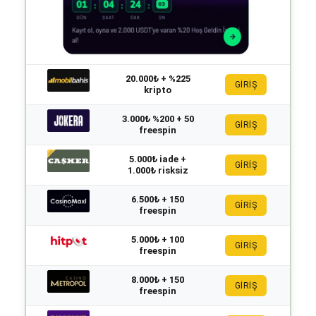
20.000₺ + %225
GİRİŞ
kripto
3.000₺ %200 + 50
GİRİŞ
freespin
5.000₺ iade +
GİRİŞ
1.000₺ risksiz
6.500₺ + 150
GİRİŞ
freespin
5.000₺ + 100
GİRİŞ
freespin
8.000₺ + 150
GİRİŞ
freespin