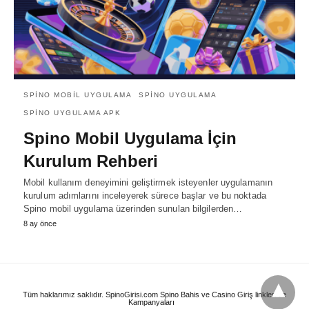
SPINO MOBIL UYGULAMA
SPINO UYGULAMA
SPINO UYGULAMA APK
Spino Mobil Uygulama İçin
Kurulum Rehberi
Mobil kullanım deneyimini geliştirmek isteyenler uygulamanın
kurulum adımlarını inceleyerek sürece başlar ve bu noktada
Spino mobil uygulama üzerinden sunulan bilgilerden…
8 ay önce
Tüm haklarımız saklıdır. SpinoGirisi.com Spino Bahis ve Casino Giriş linkleri ve
Kampanyaları