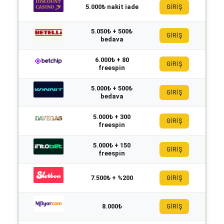
5.000₺ nakit iade
GİRİŞ
5.050₺ + 500₺
GİRİŞ
bedava
6.000₺ + 80
GİRİŞ
freespin
5.000₺ + 500₺
GİRİŞ
bedava
5.000₺ + 300
GİRİŞ
freespin
5.000₺ + 150
GİRİŞ
freespin
7.500₺ + %200
GİRİŞ
8.000₺
GİRİŞ