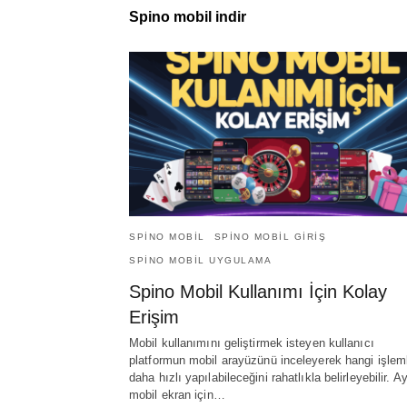
Spino mobil indir
SPINO MOBIL
SPINO MOBIL GIRIŞ
SPINO MOBIL UYGULAMA
Spino Mobil Kullanımı İçin Kolay
Erişim
Mobil kullanımını geliştirmek isteyen kullanıcı
platformun mobil arayüzünü inceleyerek hangi işleml
daha hızlı yapılabileceğini rahatlıkla belirleyebilir. A
mobil ekran için…