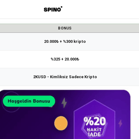
BONUS
20.000₺ + %300 kripto
%325 + 20.000₺
2KUSD - Kimliksiz Sadece Kripto