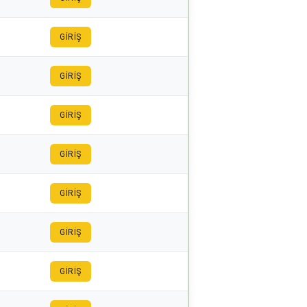
GİRİŞ
GİRİŞ
GİRİŞ
GİRİŞ
GİRİŞ
GİRİŞ
GİRİŞ