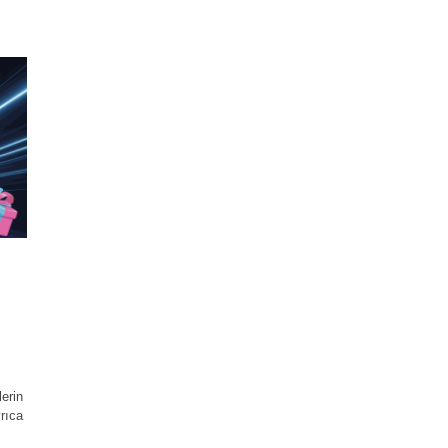
erin
yrıca