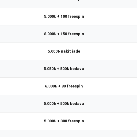
5.000₺ + 100 freespin
8.000₺ + 150 freespin
5.000₺ nakit iade
5.050₺ + 500₺ bedava
6.000₺ + 80 freespin
5.000₺ + 500₺ bedava
5.000₺ + 300 freespin