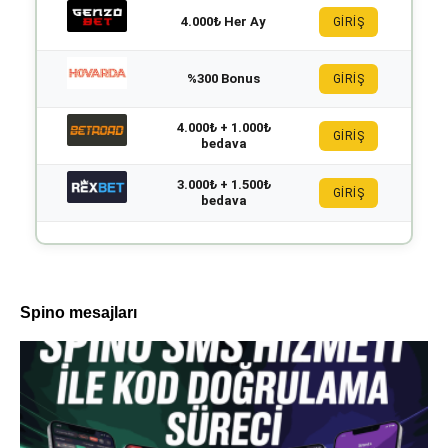
4.000₺ Her Ay
GİRİŞ
%300 Bonus
GİRİŞ
4.000₺ + 1.000₺
GİRİŞ
bedava
3.000₺ + 1.500₺
GİRİŞ
bedava
Spino mesajları