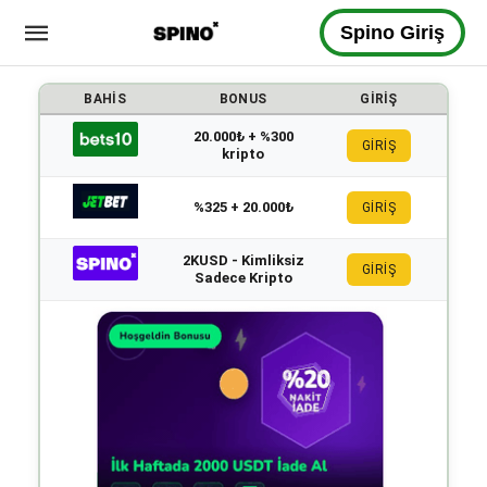
Spino Giriş
BAHIS
BONUS
GIRIŞ
20.000₺ + %300
GİRİŞ
kripto
%325 + 20.000₺
GİRİŞ
2KUSD - Kimliksiz
GİRİŞ
Sadece Kripto