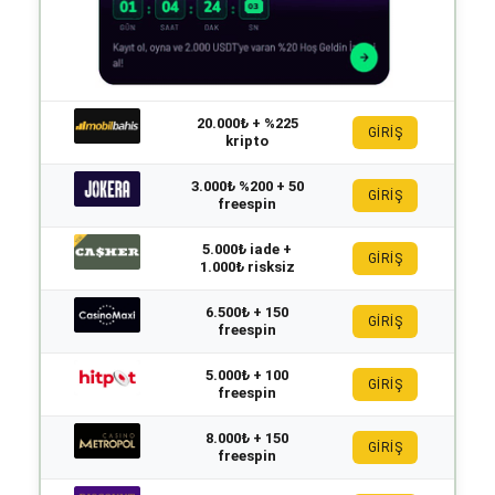
20.000₺ + %225
GİRİŞ
kripto
3.000₺ %200 + 50
GİRİŞ
freespin
5.000₺ iade +
GİRİŞ
1.000₺ risksiz
6.500₺ + 150
GİRİŞ
freespin
5.000₺ + 100
GİRİŞ
freespin
8.000₺ + 150
GİRİŞ
freespin