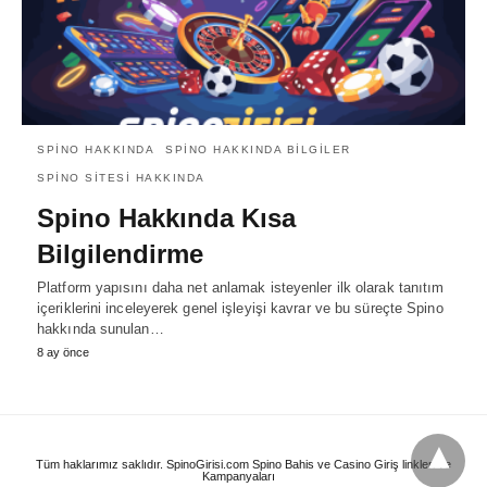
SPINO HAKKINDA
SPINO HAKKINDA BILGILER
SPINO SITESI HAKKINDA
Spino Hakkında Kısa
Bilgilendirme
Platform yapısını daha net anlamak isteyenler ilk olarak tanıtım
içeriklerini inceleyerek genel işleyişi kavrar ve bu süreçte Spino
hakkında sunulan…
8 ay önce
Tüm haklarımız saklıdır. SpinoGirisi.com Spino Bahis ve Casino Giriş linkleri ve
Kampanyaları