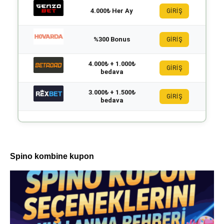
4.000₺ Her Ay
GİRİŞ
%300 Bonus
GİRİŞ
4.000₺ + 1.000₺
GİRİŞ
bedava
3.000₺ + 1.500₺
GİRİŞ
bedava
Spino kombine kupon