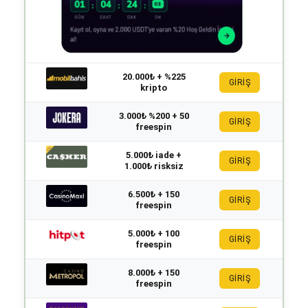
20.000₺ + %225
GİRİŞ
kripto
3.000₺ %200 + 50
GİRİŞ
freespin
5.000₺ iade +
GİRİŞ
1.000₺ risksiz
6.500₺ + 150
GİRİŞ
freespin
5.000₺ + 100
GİRİŞ
freespin
8.000₺ + 150
GİRİŞ
freespin