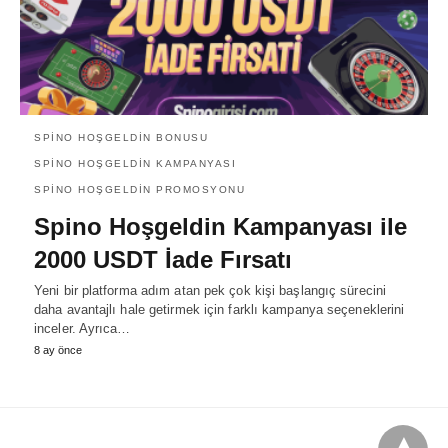
SPINO HOŞGELDIN BONUSU
SPINO HOŞGELDIN KAMPANYASI
SPINO HOŞGELDIN PROMOSYONU
Spino Hoşgeldin Kampanyası ile
2000 USDT İade Fırsatı
Yeni bir platforma adım atan pek çok kişi başlangıç sürecini
daha avantajlı hale getirmek için farklı kampanya seçeneklerini
inceler. Ayrıca…
8 ay önce