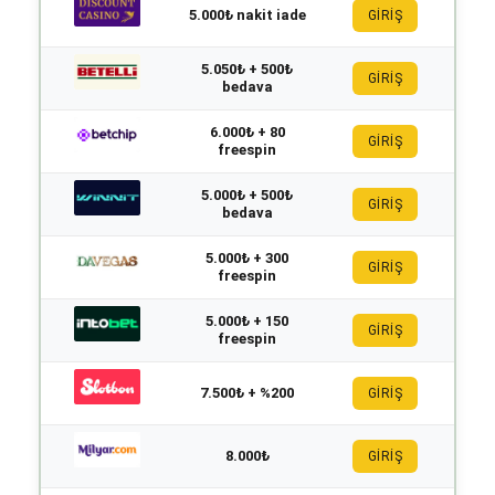
5.000₺ nakit iade
GİRİŞ
5.050₺ + 500₺
GİRİŞ
bedava
6.000₺ + 80
GİRİŞ
freespin
5.000₺ + 500₺
GİRİŞ
bedava
5.000₺ + 300
GİRİŞ
freespin
5.000₺ + 150
GİRİŞ
freespin
7.500₺ + %200
GİRİŞ
8.000₺
GİRİŞ