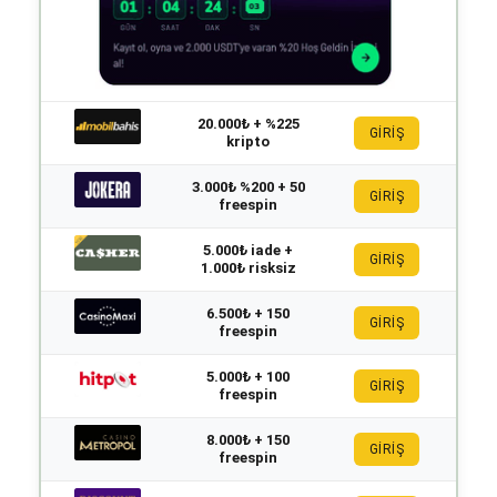
20.000₺ + %225
GİRİŞ
kripto
3.000₺ %200 + 50
GİRİŞ
freespin
5.000₺ iade +
GİRİŞ
1.000₺ risksiz
6.500₺ + 150
GİRİŞ
freespin
5.000₺ + 100
GİRİŞ
freespin
8.000₺ + 150
GİRİŞ
freespin