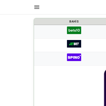
BAHIS