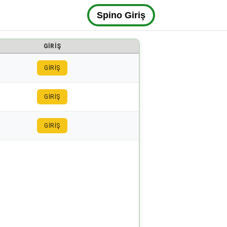
Spino Giriş
GIRIŞ
GİRİŞ
GİRİŞ
GİRİŞ