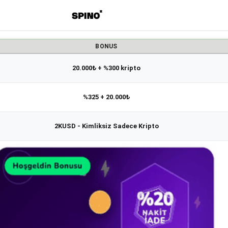
BONUS
20.000₺ + %300 kripto
%325 + 20.000₺
2KUSD - Kimliksiz Sadece Kripto