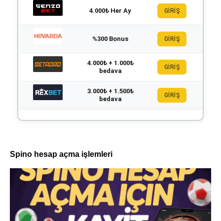
4.000₺ Her Ay
GİRİŞ
%300 Bonus
GİRİŞ
4.000₺ + 1.000₺
GİRİŞ
bedava
3.000₺ + 1.500₺
GİRİŞ
bedava
Spino hesap açma işlemleri