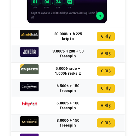
20.000₺ + %225
GİRİŞ
kripto
3.000₺ %200 + 50
GİRİŞ
freespin
5.000₺ iade +
GİRİŞ
1.000₺ risksiz
6.500₺ + 150
GİRİŞ
freespin
5.000₺ + 100
GİRİŞ
freespin
8.000₺ + 150
GİRİŞ
freespin