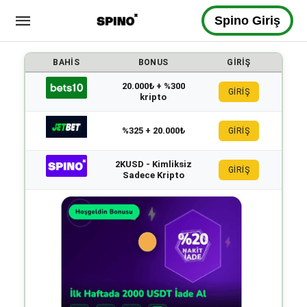
Spino Giriş
BAHIS
BONUS
GIRIŞ
20.000₺ + %300
GİRİŞ
kripto
%325 + 20.000₺
GİRİŞ
2KUSD - Kimliksiz
GİRİŞ
Sadece Kripto