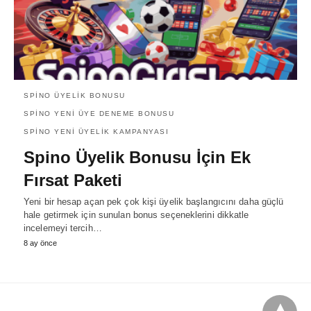
SPINO ÜYELIK BONUSU
SPINO YENI ÜYE DENEME BONUSU
SPINO YENI ÜYELIK KAMPANYASI
Spino Üyelik Bonusu İçin Ek
Fırsat Paketi
Yeni bir hesap açan pek çok kişi üyelik başlangıcını daha güçlü
hale getirmek için sunulan bonus seçeneklerini dikkatle
incelemeyi tercih…
8 ay önce