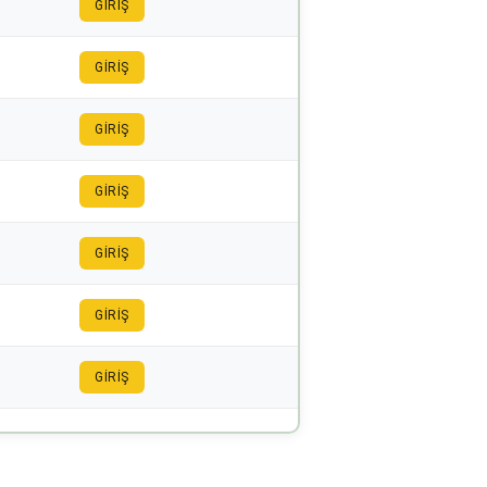
GİRİŞ
GİRİŞ
GİRİŞ
GİRİŞ
GİRİŞ
GİRİŞ
GİRİŞ