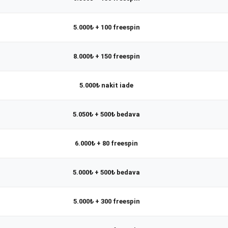
5.000₺ + 100 freespin
8.000₺ + 150 freespin
5.000₺ nakit iade
5.050₺ + 500₺ bedava
6.000₺ + 80 freespin
5.000₺ + 500₺ bedava
5.000₺ + 300 freespin