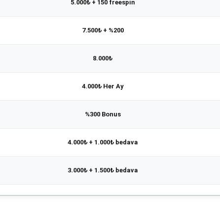
5.000₺ + 150 freespin
7.500₺ + %200
8.000₺
4.000₺ Her Ay
%300 Bonus
4.000₺ + 1.000₺ bedava
3.000₺ + 1.500₺ bedava