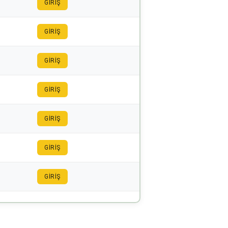
GİRİŞ
GİRİŞ
GİRİŞ
GİRİŞ
GİRİŞ
GİRİŞ
GİRİŞ