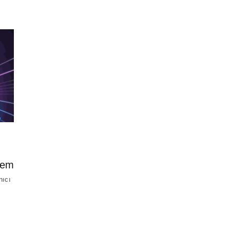
tem
nıcı