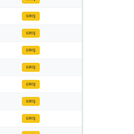
GİRİŞ
GİRİŞ
GİRİŞ
GİRİŞ
GİRİŞ
GİRİŞ
GİRİŞ