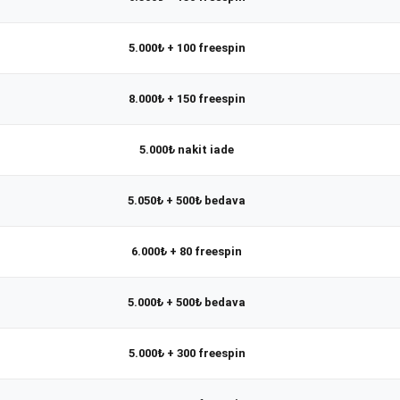
5.000₺ + 100 freespin
8.000₺ + 150 freespin
5.000₺ nakit iade
5.050₺ + 500₺ bedava
6.000₺ + 80 freespin
5.000₺ + 500₺ bedava
5.000₺ + 300 freespin