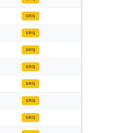
GİRİŞ
GİRİŞ
GİRİŞ
GİRİŞ
GİRİŞ
GİRİŞ
GİRİŞ