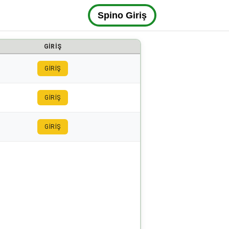
Spino Giriş
GIRIŞ
GİRİŞ
GİRİŞ
GİRİŞ