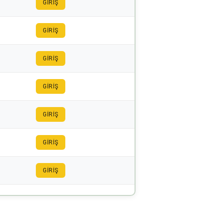
GİRİŞ
GİRİŞ
GİRİŞ
GİRİŞ
GİRİŞ
GİRİŞ
GİRİŞ