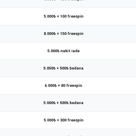
5.000₺ + 100 freespin
8.000₺ + 150 freespin
5.000₺ nakit iade
5.050₺ + 500₺ bedava
6.000₺ + 80 freespin
5.000₺ + 500₺ bedava
5.000₺ + 300 freespin