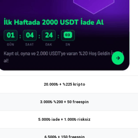
20.000₺ + %225 kripto
3.000₺ %200 + 50 freespin
5.000₺ iade + 1.000₺ risksiz
6.500₺ + 150 freespin