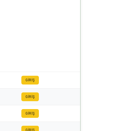
GİRİŞ
GİRİŞ
GİRİŞ
GİRİŞ