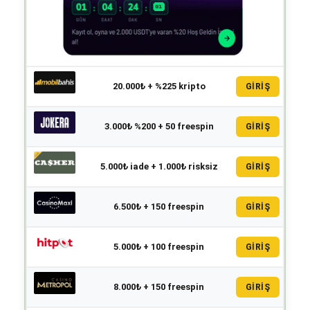
20.000₺ + %225 kripto
GİRİŞ
3.000₺ %200 + 50 freespin
GİRİŞ
5.000₺ iade + 1.000₺ risksiz
GİRİŞ
6.500₺ + 150 freespin
GİRİŞ
5.000₺ + 100 freespin
GİRİŞ
8.000₺ + 150 freespin
GİRİŞ