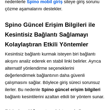
nedenlerle
Spino mobil giriş
siteye giriş sorunu
çözme aşamalarını destekler.
Spino Güncel Erişim Bilgileri ile
Kesintisiz Bağlantı Sağlamayı
Kolaylaştıran Etkili Yöntemler
Kesintisiz bağlantı kurmak isteyen biri bağlantı
akışını analiz ederek en stabil linki belirler. Ayrıca
alternatif yönlendirme seçeneklerini
değerlendirmek bağlantının daha güvenli
çalışmasını sağlar. Böylece giriş süreci sorunsuz
ilerler. Bu nedenle
Spino güncel erişim bilgileri
bağlantı kesintilerini azaltan etkili bir yöntem sunar.