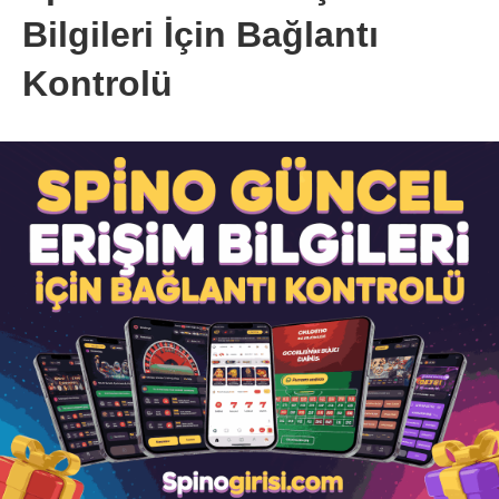
Bilgileri İçin Bağlantı
Kontrolü