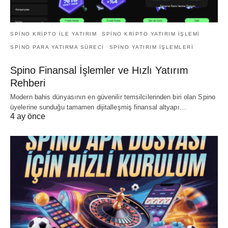
SPINO KRIPTO ILE YATIRIM
SPINO KRIPTO YATIRIM IŞLEMI
SPINO PARA YATIRMA SÜRECI
SPINO YATIRIM IŞLEMLERI
Spino Finansal İşlemler ve Hızlı Yatırım
Rehberi
Modern bahis dünyasının en güvenilir temsilcilerinden biri olan Spino
üyelerine sunduğu tamamen dijitalleşmiş finansal altyapı…
4 ay önce