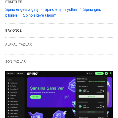
ETIKETLER:
Spino engelsiz giriş
Spino erişim yolları
Spino giriş
bilgileri
Spino siteye ulaşım
8 AY ÖNCE
ALAKALI YAZILAR
SON YAZILAR