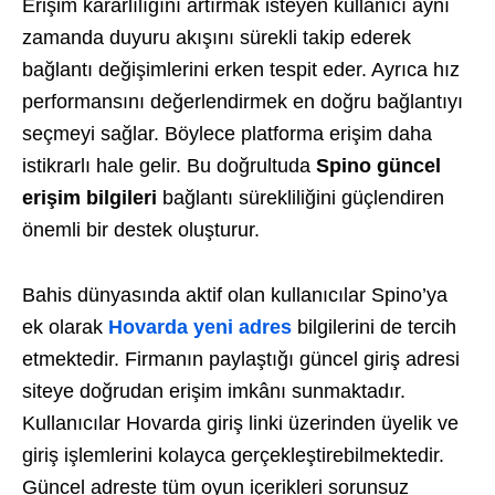
Erişim kararlılığını artırmak isteyen kullanıcı aynı
zamanda duyuru akışını sürekli takip ederek
bağlantı değişimlerini erken tespit eder. Ayrıca hız
performansını değerlendirmek en doğru bağlantıyı
seçmeyi sağlar. Böylece platforma erişim daha
istikrarlı hale gelir. Bu doğrultuda
Spino güncel
erişim bilgileri
bağlantı sürekliliğini güçlendiren
önemli bir destek oluşturur.
Bahis dünyasında aktif olan kullanıcılar Spino’ya
ek olarak
Hovarda yeni adres
bilgilerini de tercih
etmektedir. Firmanın paylaştığı güncel giriş adresi
siteye doğrudan erişim imkânı sunmaktadır.
Kullanıcılar Hovarda giriş linki üzerinden üyelik ve
giriş işlemlerini kolayca gerçekleştirebilmektedir.
Güncel adreste tüm oyun içerikleri sorunsuz