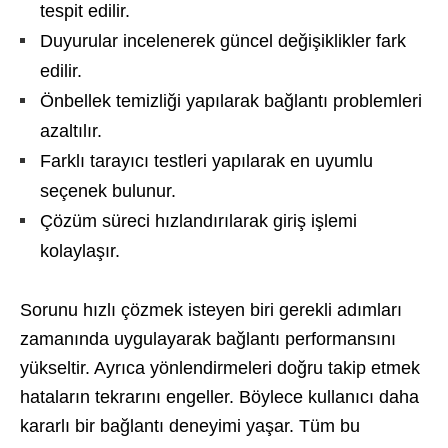
tespit edilir.
Duyurular incelenerek güncel değişiklikler fark
edilir.
Önbellek temizliği yapılarak bağlantı problemleri
azaltılır.
Farklı tarayıcı testleri yapılarak en uyumlu
seçenek bulunur.
Çözüm süreci hızlandırılarak giriş işlemi
kolaylaşır.
Sorunu hızlı çözmek isteyen biri gerekli adımları
zamanında uygulayarak bağlantı performansını
yükseltir. Ayrıca yönlendirmeleri doğru takip etmek
hataların tekrarını engeller. Böylece kullanıcı daha
kararlı bir bağlantı deneyimi yaşar. Tüm bu