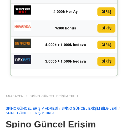
4.000₺ Her Ay
GİRİŞ
%300 Bonus
GİRİŞ
4.000₺ + 1.000₺ bedava
GİRİŞ
3.000₺ + 1.500₺ bedava
GİRİŞ
ANASAYFA
SPINO GÜNCEL ERIŞIM TIKLA
SPINO GÜNCEL ERIŞIM ADRESI
SPINO GÜNCEL ERIŞIM BILGILERI
SPINO GÜNCEL ERIŞIM TIKLA
Spino Güncel Erişim