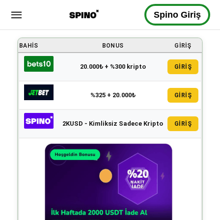
Spino Giriş
BAHIS
BONUS
GIRIŞ
20.000₺ + %300 kripto
GİRİŞ
%325 + 20.000₺
GİRİŞ
2KUSD - Kimliksiz Sadece Kripto
GİRİŞ