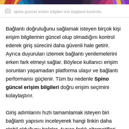
spino guncel erisim bilgileri icin baglanti kontrolu
Bağlantı doğruluğunu sağlamak isteyen birçok kişi
erişim bilgilerinin güncel olup olmadığını kontrol
ederek giriş sürecini daha güvenli hale getirir.
Ayrıca duyuruları izlemek bağlantı yenilemelerini
erken fark etmeyi sağlar. Böylece kullanıcı erişim
sorunları yaşamadan platforma ulaşır ve bağlantı
performansı güçlenir. Tüm bu nedenle
Spino
güncel erişim bilgileri
doğru erişim seçimini
kolaylaştırır.
Giriş adımlarını hızlı tamamlamak isteyen biri
bağlantı yapısını inceleyerek hangi linkin daha