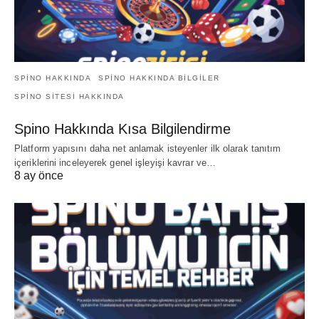
SPINO HAKKINDA
SPINO HAKKINDA BILGILER
SPINO SITESI HAKKINDA
Spino Hakkında Kısa Bilgilendirme
Platform yapısını daha net anlamak isteyenler ilk olarak tanıtım
içeriklerini inceleyerek genel işleyişi kavrar ve…
8 ay önce