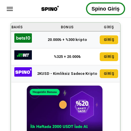
Spino Giriş
BAHIS
BONUS
GIRIŞ
20.000₺ + %300 kripto
GİRİŞ
%325 + 20.000₺
GİRİŞ
2KUSD - Kimliksiz Sadece Kripto
GİRİŞ