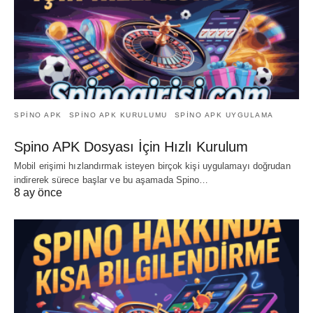
SPINO APK
SPINO APK KURULUMU
SPINO APK UYGULAMA
Spino APK Dosyası İçin Hızlı Kurulum
Mobil erişimi hızlandırmak isteyen birçok kişi uygulamayı doğrudan
indirerek sürece başlar ve bu aşamada Spino…
8 ay önce