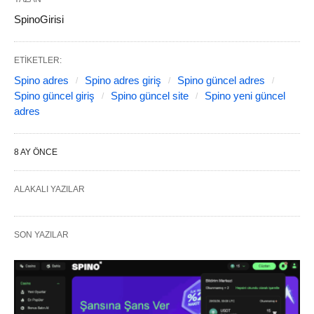
SpinoGirisi
ETIKETLER:
Spino adres
Spino adres giriş
Spino güncel adres
Spino güncel giriş
Spino güncel site
Spino yeni güncel
adres
8 AY ÖNCE
ALAKALI YAZILAR
SON YAZILAR