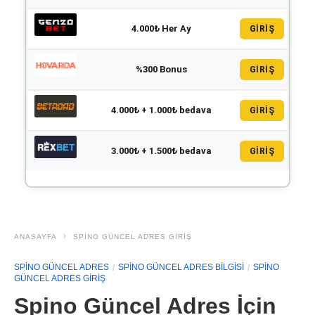
4.000₺ Her Ay
GİRİŞ
%300 Bonus
GİRİŞ
4.000₺ + 1.000₺ bedava
GİRİŞ
3.000₺ + 1.500₺ bedava
GİRİŞ
ANASAYFA
SPINO GÜNCEL ADRES GIRIŞ
SPINO GÜNCEL ADRES
SPINO GÜNCEL ADRES BILGISI
SPINO
GÜNCEL ADRES GIRIŞ
Spino Güncel Adres İçin