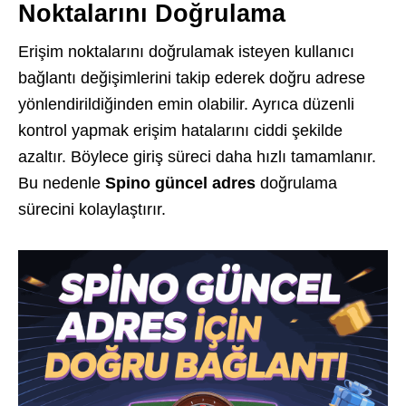
Noktalarını Doğrulama
Erişim noktalarını doğrulamak isteyen kullanıcı
bağlantı değişimlerini takip ederek doğru adrese
yönlendirildiğinden emin olabilir. Ayrıca düzenli
kontrol yapmak erişim hatalarını ciddi şekilde
azaltır. Böylece giriş süreci daha hızlı tamamlanır.
Bu nedenle
Spino güncel adres
doğrulama
sürecini kolaylaştırır.