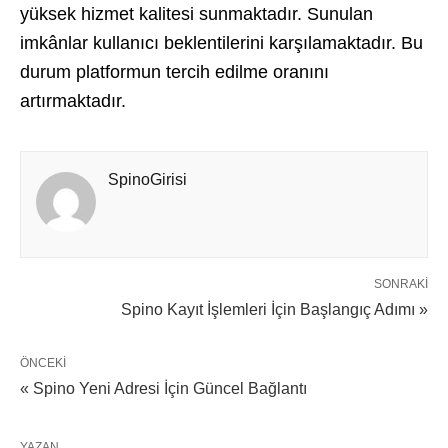
yüksek hizmet kalitesi sunmaktadır. Sunulan
imkânlar kullanıcı beklentilerini karşılamaktadır. Bu
durum platformun tercih edilme oranını
artırmaktadır.
SpinoGirisi
SONRAKI
Spino Kayıt İşlemleri İçin Başlangıç Adımı »
ÖNCEKI
« Spino Yeni Adresi İçin Güncel Bağlantı
YAZAN