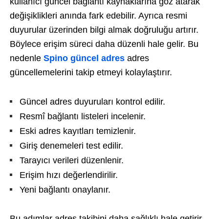
kullanıcı güncel bağlantı kaynaklarına göz atarak
değişiklikleri anında fark edebilir. Ayrıca resmi
duyurular üzerinden bilgi almak doğruluğu artırır.
Böylece erişim süreci daha düzenli hale gelir. Bu
nedenle
Spino güncel adres
adres
güncellemelerini takip etmeyi kolaylaştırır.
Güncel adres duyuruları kontrol edilir.
Resmî bağlantı listeleri incelenir.
Eski adres kayıtları temizlenir.
Giriş denemeleri test edilir.
Tarayıcı verileri düzenlenir.
Erişim hızı değerlendirilir.
Yeni bağlantı onaylanır.
Bu adımlar adres takibini daha sağlıklı hale getirir.