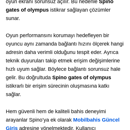
oyun ekranı sorunsuz açılır. Bu nedenle
Spino
gates of olympus
istikrar sağlayan çözümler
sunar.
Oyun performansını korumayı hedefleyen bir
oyuncu aynı zamanda bağlantı hızını ölçerek hangi
adresin daha verimli olduğunu tespit eder. Ayrıca
teknik duyuruları takip etmek erişim değişimlerine
hızlı uyum sağlar. Böylece bağlantı sorunsuz hale
gelir. Bu doğrultuda
Spino gates of olympus
istikrarlı bir erişim sürecinin oluşmasına katkı
sağlar.
Hem güvenli hem de kaliteli bahis deneyimi
arayanlar Spino’ya ek olarak
Mobilbahis Güncel
Giriş
adresine yönelmektedir. Kullanıcı