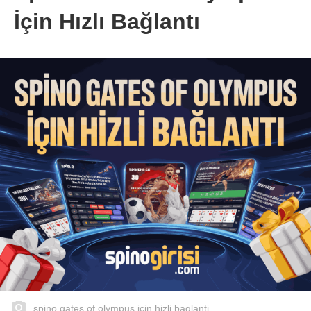
İçin Hızlı Bağlantı
spino gates of olympus icin hizli baglanti