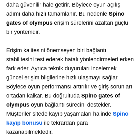
daha güvenilir hale getirir. Böylece oyun açılış
adımı daha hızlı tamamlanır. Bu nedenle
Spino
gates of olympus
erişim sürelerini azaltan güçlü
bir yöntemdir.
Erişim kalitesini önemseyen biri bağlantı
stabilitesini test ederek hatalı yönlendirmeleri erken
fark eder. Ayrıca teknik duyuruları incelemek
güncel erişim bilgilerine hızlı ulaşmayı sağlar.
Böylece oyun performansı artırılır ve giriş sorunları
ortadan kalkar. Bu doğrultuda
Spino gates of
olympus
oyun bağlantı sürecini destekler.
Müşteriler sitede kayıp yaşamaları halinde
Spino
kayıp bonusu
ile tekrardan para
kazanabilmektedir.