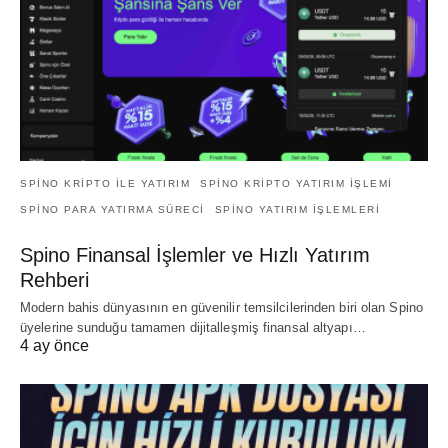
SPINO KRIPTO ILE YATIRIM
SPINO KRIPTO YATIRIM IŞLEMI
SPINO PARA YATIRMA SÜRECI
SPINO YATIRIM IŞLEMLERI
Spino Finansal İşlemler ve Hızlı Yatırım
Rehberi
Modern bahis dünyasının en güvenilir temsilcilerinden biri olan Spino
üyelerine sunduğu tamamen dijitalleşmiş finansal altyapı…
4 ay önce