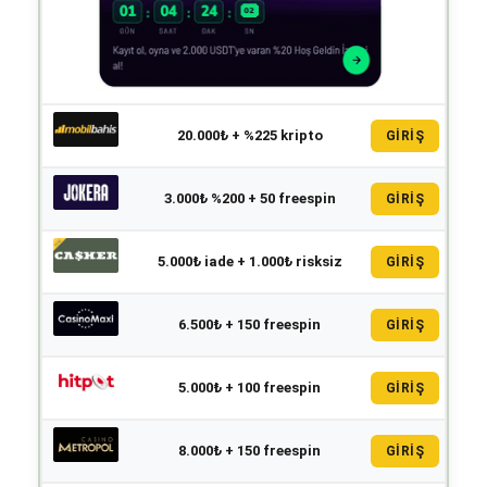
20.000₺ + %225 kripto
GİRİŞ
3.000₺ %200 + 50 freespin
GİRİŞ
5.000₺ iade + 1.000₺ risksiz
GİRİŞ
6.500₺ + 150 freespin
GİRİŞ
5.000₺ + 100 freespin
GİRİŞ
8.000₺ + 150 freespin
GİRİŞ