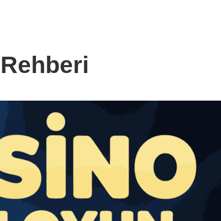
 Rehberi