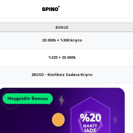
BONUS
20.000₺ + %300 kripto
%325 + 20.000₺
2KUSD - Kimliksiz Sadece Kripto