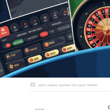
spino casino oyunlari icin oyun rehberi
C
YAZAN