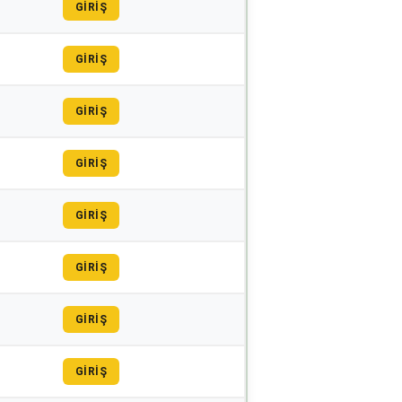
GİRİŞ
GİRİŞ
GİRİŞ
GİRİŞ
GİRİŞ
GİRİŞ
GİRİŞ
GİRİŞ