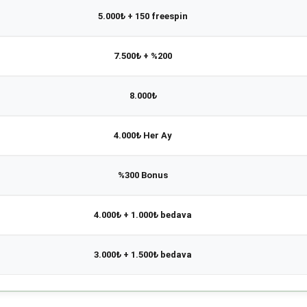
5.000₺ + 150 freespin
7.500₺ + %200
8.000₺
4.000₺ Her Ay
%300 Bonus
4.000₺ + 1.000₺ bedava
3.000₺ + 1.500₺ bedava