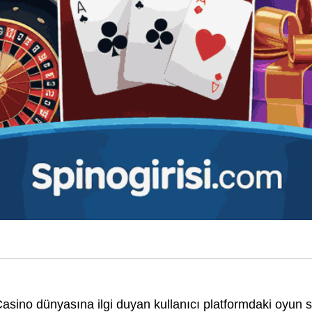
asino dünyasına ilgi duyan kullanıcı platformdaki oyun 