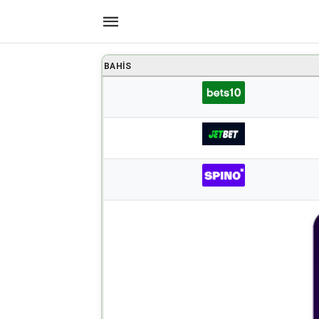
BAHIS