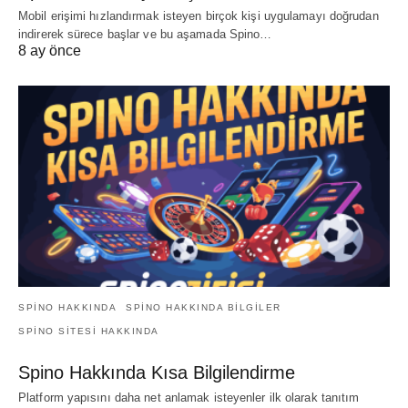
Mobil erişimi hızlandırmak isteyen birçok kişi uygulamayı doğrudan
indirerek sürece başlar ve bu aşamada Spino…
8 ay önce
SPINO HAKKINDA
SPINO HAKKINDA BILGILER
SPINO SITESI HAKKINDA
Spino Hakkında Kısa Bilgilendirme
Platform yapısını daha net anlamak isteyenler ilk olarak tanıtım