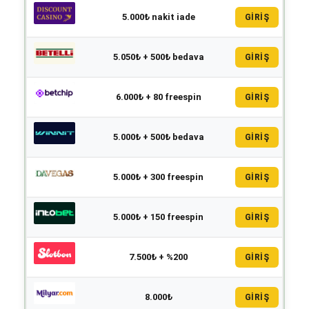
5.000₺ nakit iade
GİRİŞ
5.050₺ + 500₺ bedava
GİRİŞ
6.000₺ + 80 freespin
GİRİŞ
5.000₺ + 500₺ bedava
GİRİŞ
5.000₺ + 300 freespin
GİRİŞ
5.000₺ + 150 freespin
GİRİŞ
7.500₺ + %200
GİRİŞ
8.000₺
GİRİŞ