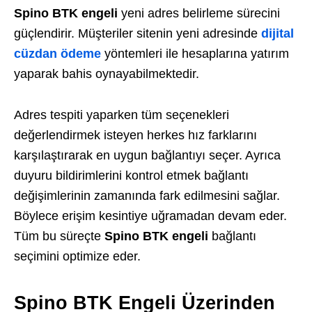
Spino BTK engeli
yeni adres belirleme sürecini
güçlendirir. Müşteriler sitenin yeni adresinde
dijital
cüzdan ödeme
yöntemleri ile hesaplarına yatırım
yaparak bahis oynayabilmektedir.
Adres tespiti yaparken tüm seçenekleri
değerlendirmek isteyen herkes hız farklarını
karşılaştırarak en uygun bağlantıyı seçer. Ayrıca
duyuru bildirimlerini kontrol etmek bağlantı
değişimlerinin zamanında fark edilmesini sağlar.
Böylece erişim kesintiye uğramadan devam eder.
Tüm bu süreçte
Spino BTK engeli
bağlantı
seçimini optimize eder.
Spino BTK Engeli Üzerinden