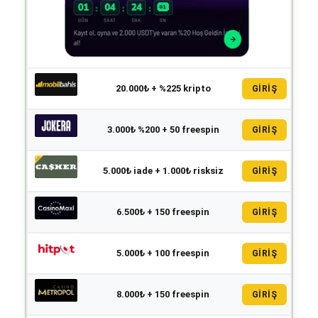
20.000₺ + %225 kripto
GİRİŞ
3.000₺ %200 + 50 freespin
GİRİŞ
5.000₺ iade + 1.000₺ risksiz
GİRİŞ
6.500₺ + 150 freespin
GİRİŞ
5.000₺ + 100 freespin
GİRİŞ
8.000₺ + 150 freespin
GİRİŞ