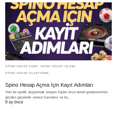
SPINO HESAP AÇMA
SPINO HESAP IŞLEMI
SPINO HESAP OLUŞTURMA
Spino Hesap Açma İçin Kayıt Adımları
Yeni bir üyelik oluşturmak isteyen kişiler önce temel gereksinimleri
gözden geçirerek sürece hazırlanır ve bu…
8 ay önce