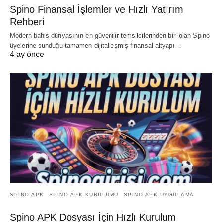
Spino Finansal İşlemler ve Hızlı Yatırım
Rehberi
Modern bahis dünyasının en güvenilir temsilcilerinden biri olan Spino
üyelerine sunduğu tamamen dijitalleşmiş finansal altyapı…
4 ay önce
SPINO APK
SPINO APK KURULUMU
SPINO APK UYGULAMA
Spino APK Dosyası İçin Hızlı Kurulum