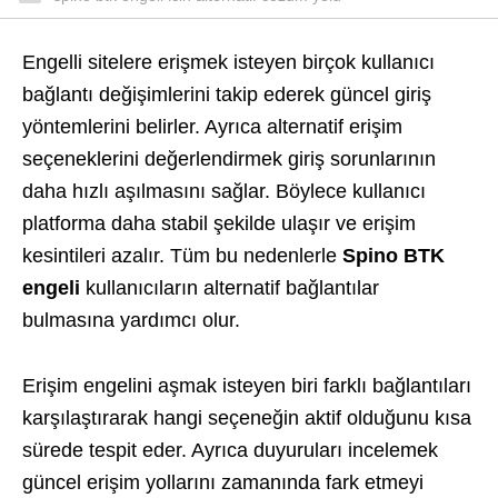
Engelli sitelere erişmek isteyen birçok kullanıcı
bağlantı değişimlerini takip ederek güncel giriş
yöntemlerini belirler. Ayrıca alternatif erişim
seçeneklerini değerlendirmek giriş sorunlarının
daha hızlı aşılmasını sağlar. Böylece kullanıcı
platforma daha stabil şekilde ulaşır ve erişim
kesintileri azalır. Tüm bu nedenlerle
Spino BTK
engeli
kullanıcıların alternatif bağlantılar
bulmasına yardımcı olur.
Erişim engelini aşmak isteyen biri farklı bağlantıları
karşılaştırarak hangi seçeneğin aktif olduğunu kısa
sürede tespit eder. Ayrıca duyuruları incelemek
güncel erişim yollarını zamanında fark etmeyi