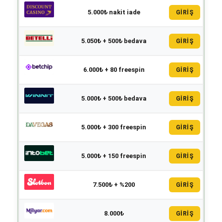
5.000₺ nakit iade
GİRİŞ
5.050₺ + 500₺ bedava
GİRİŞ
6.000₺ + 80 freespin
GİRİŞ
5.000₺ + 500₺ bedava
GİRİŞ
5.000₺ + 300 freespin
GİRİŞ
5.000₺ + 150 freespin
GİRİŞ
7.500₺ + %200
GİRİŞ
8.000₺
GİRİŞ