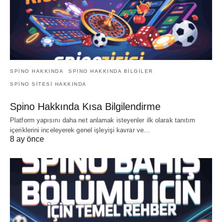
SPINO HAKKINDA
SPINO HAKKINDA BILGILER
SPINO SITESI HAKKINDA
Spino Hakkında Kısa Bilgilendirme
Platform yapısını daha net anlamak isteyenler ilk olarak tanıtım
içeriklerini inceleyerek genel işleyişi kavrar ve…
8 ay önce