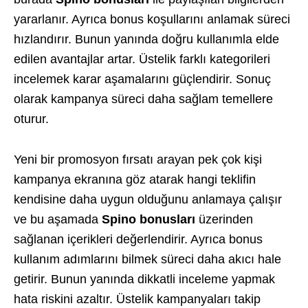
yararlanır. Ayrıca bonus koşullarını anlamak süreci
hızlandırır. Bunun yanında doğru kullanımla elde
edilen avantajlar artar. Üstelik farklı kategorileri
incelemek karar aşamalarını güçlendirir. Sonuç
olarak kampanya süreci daha sağlam temellere
oturur.
Yeni bir promosyon fırsatı arayan pek çok kişi
kampanya ekranına göz atarak hangi teklifin
kendisine daha uygun olduğunu anlamaya çalışır
ve bu aşamada
Spino bonusları
üzerinden
sağlanan içerikleri değerlendirir. Ayrıca bonus
kullanım adımlarını bilmek süreci daha akıcı hale
getirir. Bunun yanında dikkatli inceleme yapmak
hata riskini azaltır. Üstelik kampanyaları takip