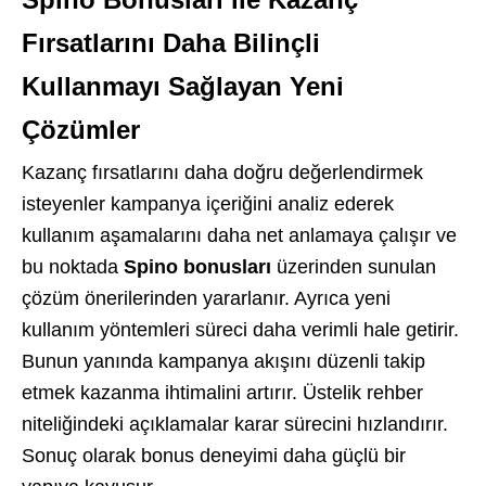
Fırsatlarını Daha Bilinçli
Kullanmayı Sağlayan Yeni
Çözümler
Kazanç fırsatlarını daha doğru değerlendirmek
isteyenler kampanya içeriğini analiz ederek
kullanım aşamalarını daha net anlamaya çalışır ve
bu noktada
Spino bonusları
üzerinden sunulan
çözüm önerilerinden yararlanır. Ayrıca yeni
kullanım yöntemleri süreci daha verimli hale getirir.
Bunun yanında kampanya akışını düzenli takip
etmek kazanma ihtimalini artırır. Üstelik rehber
niteliğindeki açıklamalar karar sürecini hızlandırır.
Sonuç olarak bonus deneyimi daha güçlü bir