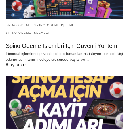
SPINO ÖDEME
SPINO ÖDEME IŞLEMI
SPINO ÖDEME IŞLEMLERI
Spino Ödeme İşlemleri İçin Güvenli Yöntem
Finansal işlemlerini güvenli şekilde tamamlamak isteyen pek çok kişi
ödeme adımlarını inceleyerek sürece başlar ve…
8 ay önce