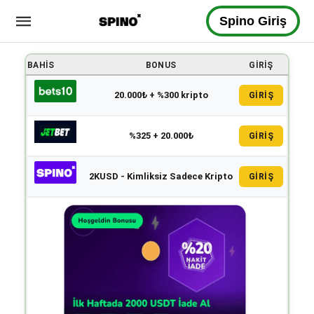
Spino Giriş
BAHIS
BONUS
GIRIŞ
20.000₺ + %300 kripto
GİRİŞ
%325 + 20.000₺
GİRİŞ
2KUSD - Kimliksiz Sadece Kripto
GİRİŞ