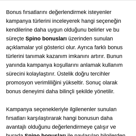
Bonus fırsatlarını değerlendirmek isteyenler
kampanya türlerini inceleyerek hangi seçeneğin
kendilerine daha uygun olduğunu belirler ve bu
süreçte
Spino bonusları
üzerinden sunulan
açıklamalar yol gösterici olur. Ayrıca farklı bonus
türlerini tanımak kazanım imkanını artırır. Bunun
yanında kampanya koşullarını anlamak kullanım
sürecini kolaylaştırır. Üstelik doğru tercihler
promosyon verimliliğini yükseltir. Sonuç olarak
bonus deneyimi daha bilinçli şekilde yönetilir.
Kampanya seçenekleriyle ilgilenenler sunulan
fırsatları karşılaştırarak hangi bonusun daha
avantajlı olduğunu değerlendirmeye çalışır ve
burada
Spino bonusları
ile paylaşılan bilgilerden