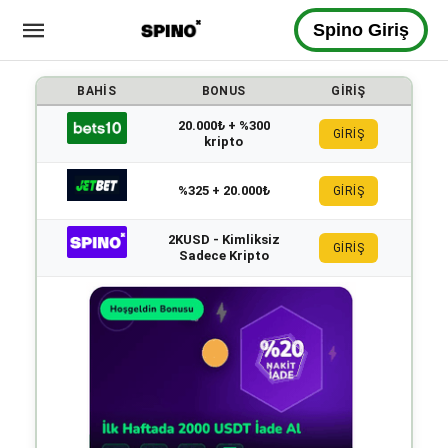
Spino Giriş
BAHIS
BONUS
GIRIŞ
20.000₺ + %300
GİRİŞ
kripto
%325 + 20.000₺
GİRİŞ
2KUSD - Kimliksiz
GİRİŞ
Sadece Kripto