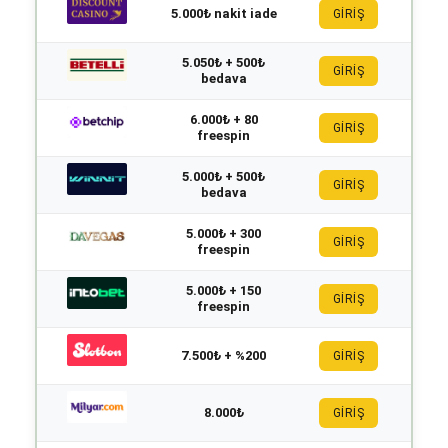
5.000₺ nakit iade
GİRİŞ
5.050₺ + 500₺
GİRİŞ
bedava
6.000₺ + 80
GİRİŞ
freespin
5.000₺ + 500₺
GİRİŞ
bedava
5.000₺ + 300
GİRİŞ
freespin
5.000₺ + 150
GİRİŞ
freespin
7.500₺ + %200
GİRİŞ
8.000₺
GİRİŞ