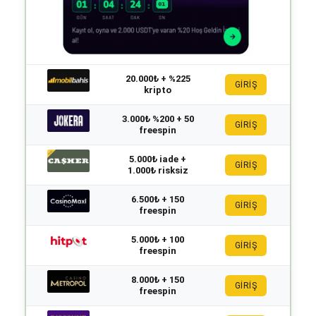
20.000₺ + %225
GİRİŞ
kripto
3.000₺ %200 + 50
GİRİŞ
freespin
5.000₺ iade +
GİRİŞ
1.000₺ risksiz
6.500₺ + 150
GİRİŞ
freespin
5.000₺ + 100
GİRİŞ
freespin
8.000₺ + 150
GİRİŞ
freespin