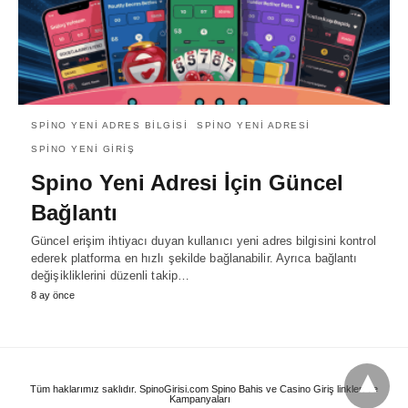
SPINO YENI ADRES BILGISI
SPINO YENI ADRESI
SPINO YENI GIRIŞ
Spino Yeni Adresi İçin Güncel
Bağlantı
Güncel erişim ihtiyacı duyan kullanıcı yeni adres bilgisini kontrol
ederek platforma en hızlı şekilde bağlanabilir. Ayrıca bağlantı
değişikliklerini düzenli takip…
8 ay önce
Tüm haklarımız saklıdır. SpinoGirisi.com Spino Bahis ve Casino Giriş linkleri ve
Kampanyaları