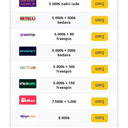
5.000₺ nakit iade
GİRİŞ
5.050₺ + 500₺
GİRİŞ
bedava
6.000₺ + 80
GİRİŞ
freespin
5.000₺ + 500₺
GİRİŞ
bedava
5.000₺ + 300
GİRİŞ
freespin
5.000₺ + 150
GİRİŞ
freespin
7.500₺ + %200
GİRİŞ
8.000₺
GİRİŞ