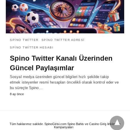
SPINO TWITTER
SPINO TWITTER ADRESI
SPINO TWITTER HESABI
Spino Twitter Kanalı Üzerinden
Güncel Paylaşımlar
Sosyal medya üzerinden güncel bilgileri hızlı şekilde takip
etmek isteyenler resmi hesapları öncelikli olarak kontrol eder ve
bu süreçte Spino…
8 ay önce
Tüm haklarımız saklıdır. SpinoGirisi.com Spino Bahis ve Casino Giriş linkleri ve
Kampanyaları