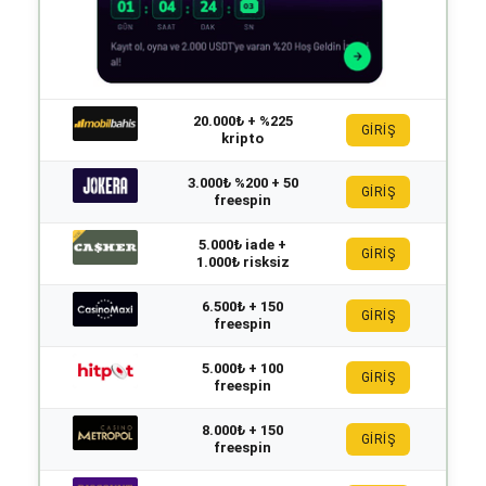
20.000₺ + %225
GİRİŞ
kripto
3.000₺ %200 + 50
GİRİŞ
freespin
5.000₺ iade +
GİRİŞ
1.000₺ risksiz
6.500₺ + 150
GİRİŞ
freespin
5.000₺ + 100
GİRİŞ
freespin
8.000₺ + 150
GİRİŞ
freespin