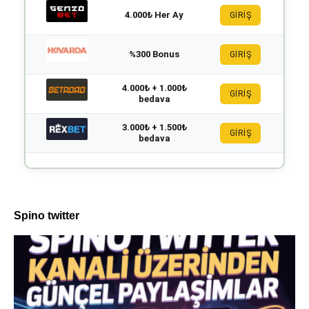
4.000₺ Her Ay
GİRİŞ
%300 Bonus
GİRİŞ
4.000₺ + 1.000₺
GİRİŞ
bedava
3.000₺ + 1.500₺
GİRİŞ
bedava
Spino twitter