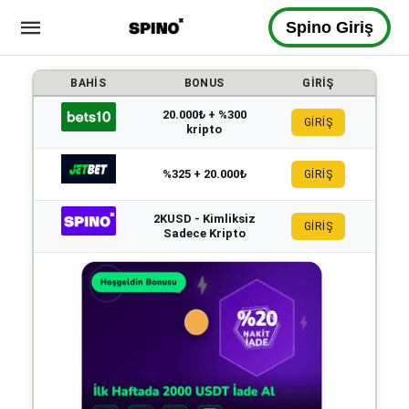
Spino Giriş
BAHIS
BONUS
GIRIŞ
20.000₺ + %300
GİRİŞ
kripto
%325 + 20.000₺
GİRİŞ
2KUSD - Kimliksiz
GİRİŞ
Sadece Kripto