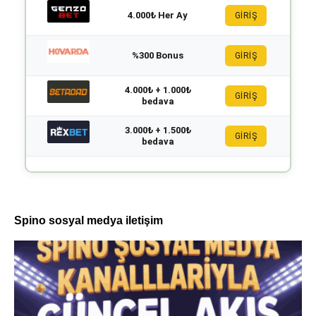
4.000₺ Her Ay
GİRİŞ
%300 Bonus
GİRİŞ
4.000₺ + 1.000₺
GİRİŞ
bedava
3.000₺ + 1.500₺
GİRİŞ
bedava
Spino sosyal medya iletişim