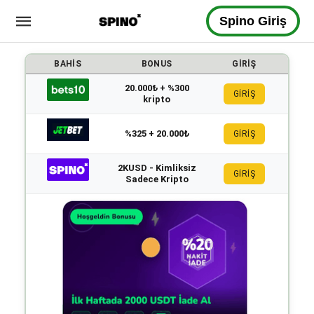
Spino Giriş
BAHIS
BONUS
GIRIŞ
20.000₺ + %300
GİRİŞ
kripto
%325 + 20.000₺
GİRİŞ
2KUSD - Kimliksiz
GİRİŞ
Sadece Kripto