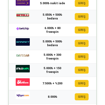
5.000₺ nakit iade
GİRİŞ
5.050₺ + 500₺
GİRİŞ
bedava
6.000₺ + 80
GİRİŞ
freespin
5.000₺ + 500₺
GİRİŞ
bedava
5.000₺ + 300
GİRİŞ
freespin
5.000₺ + 150
GİRİŞ
freespin
7.500₺ + %200
GİRİŞ
8.000₺
GİRİŞ