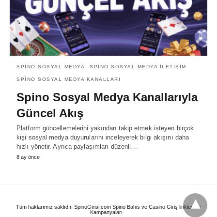
SPINO SOSYAL MEDYA
SPINO SOSYAL MEDYA ILETIŞIM
SPINO SOSYAL MEDYA KANALLARI
Spino Sosyal Medya Kanallarıyla
Güncel Akış
Platform güncellemelerini yakından takip etmek isteyen birçok
kişi sosyal medya duyurularını inceleyerek bilgi akışını daha
hızlı yönetir. Ayrıca paylaşımları düzenli…
8 ay önce
Tüm haklarımız saklıdır. SpinoGirisi.com Spino Bahis ve Casino Giriş linkleri ve
Kampanyaları