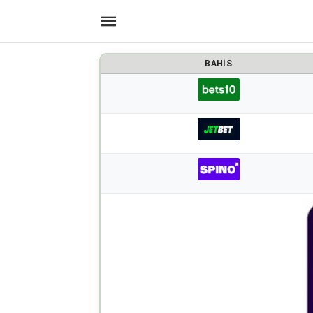
BAHIS