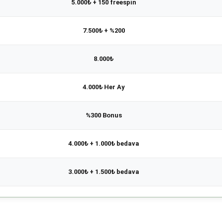
5.000₺ + 150 freespin
7.500₺ + %200
8.000₺
4.000₺ Her Ay
%300 Bonus
4.000₺ + 1.000₺ bedava
3.000₺ + 1.500₺ bedava