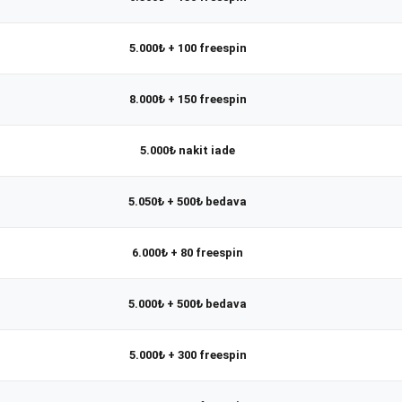
5.000₺ + 100 freespin
8.000₺ + 150 freespin
5.000₺ nakit iade
5.050₺ + 500₺ bedava
6.000₺ + 80 freespin
5.000₺ + 500₺ bedava
5.000₺ + 300 freespin