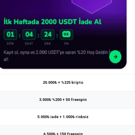
20.000₺ + %225 kripto
3.000₺ %200 + 50 freespin
5.000₺ iade + 1.000₺ risksiz
6.500₺ + 150 freespin