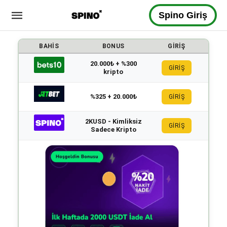
Spino Giriş
BAHIS
BONUS
GIRIŞ
20.000₺ + %300
GİRİŞ
kripto
%325 + 20.000₺
GİRİŞ
2KUSD - Kimliksiz
GİRİŞ
Sadece Kripto