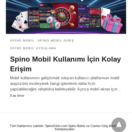
SPINO MOBIL
SPINO MOBIL GIRIŞ
SPINO MOBIL UYGULAMA
Spino Mobil Kullanımı İçin Kolay
Erişim
Mobil kullanımını geliştirmek isteyen kullanıcı platformun mobil
arayüzünü inceleyerek hangi işlemlerin daha hızlı
yapılabileceğini rahatlıkla belirleyebilir. Ayrıca mobil ekran için…
8 ay önce
Tüm haklarımız saklıdır. SpinoGirisi.com Spino Bahis ve Casino Giriş linkleri ve
Kampanyaları