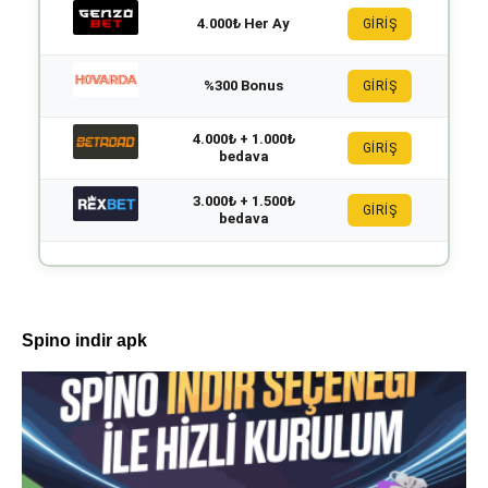
4.000₺ Her Ay
GİRİŞ
%300 Bonus
GİRİŞ
4.000₺ + 1.000₺
GİRİŞ
bedava
3.000₺ + 1.500₺
GİRİŞ
bedava
Spino indir apk