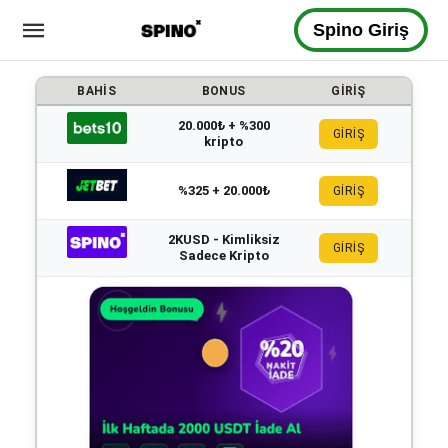
Spino Giriş
BAHIS
BONUS
GIRIŞ
20.000₺ + %300
GİRİŞ
kripto
%325 + 20.000₺
GİRİŞ
2KUSD - Kimliksiz
GİRİŞ
Sadece Kripto