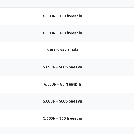
5.000₺ + 100 freespin
8.000₺ + 150 freespin
5.000₺ nakit iade
5.050₺ + 500₺ bedava
6.000₺ + 80 freespin
5.000₺ + 500₺ bedava
5.000₺ + 300 freespin