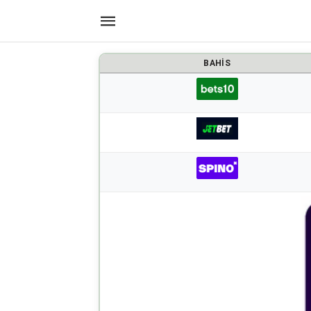
BAHIS