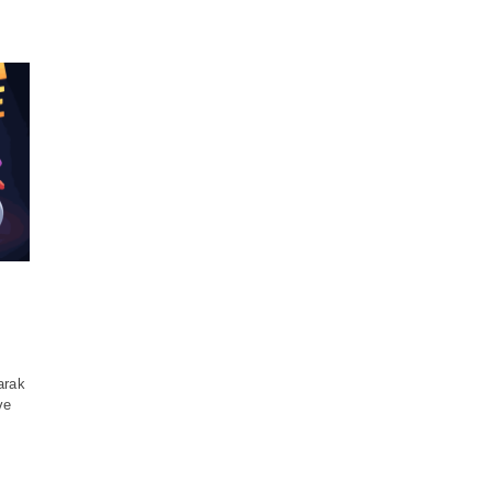
arak
ve