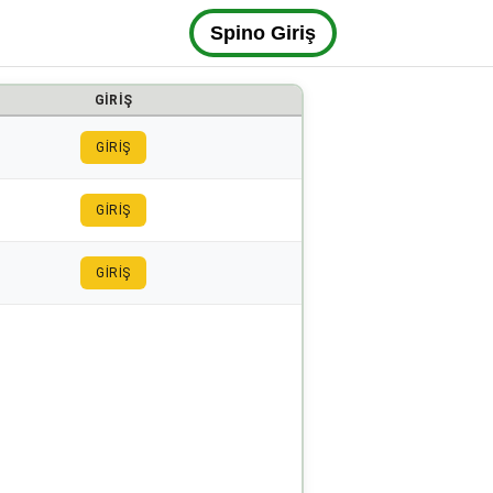
Spino Giriş
GIRIŞ
GİRİŞ
GİRİŞ
GİRİŞ