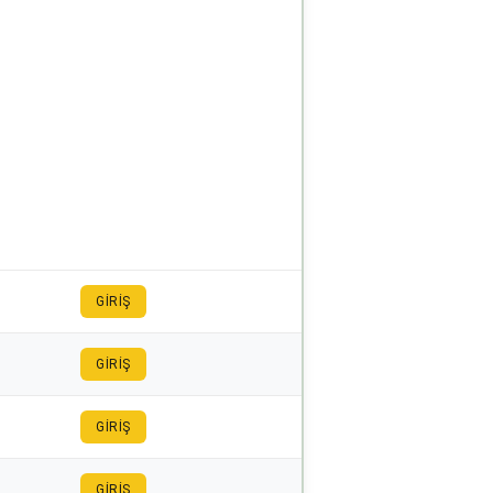
GİRİŞ
GİRİŞ
GİRİŞ
GİRİŞ