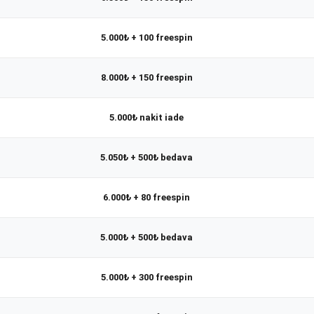
5.000₺ + 100 freespin
8.000₺ + 150 freespin
5.000₺ nakit iade
5.050₺ + 500₺ bedava
6.000₺ + 80 freespin
5.000₺ + 500₺ bedava
5.000₺ + 300 freespin