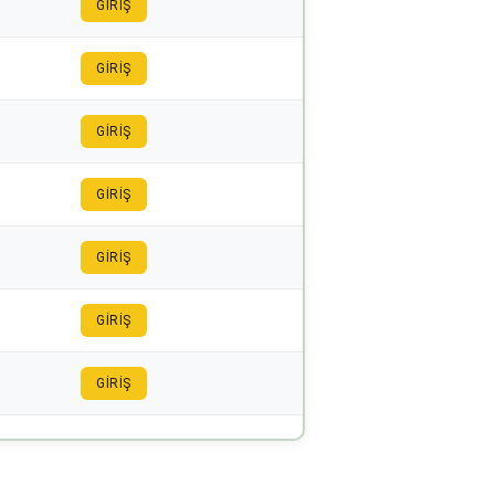
GİRİŞ
GİRİŞ
GİRİŞ
GİRİŞ
GİRİŞ
GİRİŞ
GİRİŞ