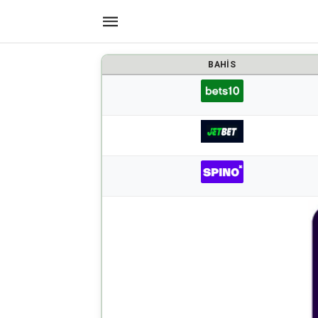
BAHIS