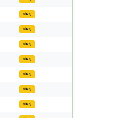
GİRİŞ
GİRİŞ
GİRİŞ
GİRİŞ
GİRİŞ
GİRİŞ
GİRİŞ