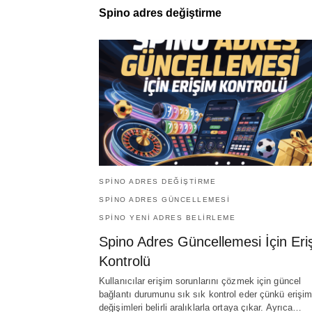
Spino adres değiştirme
SPINO ADRES DEĞIŞTIRME
SPINO ADRES GÜNCELLEMESI
SPINO YENI ADRES BELIRLEME
Spino Adres Güncellemesi İçin Eri
Kontrolü
Kullanıcılar erişim sorunlarını çözmek için güncel
bağlantı durumunu sık sık kontrol eder çünkü erişi
değişimleri belirli aralıklarla ortaya çıkar. Ayrıca…