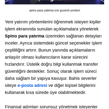
spino para yatirma icin guvenli yontem
Yeni yatırım yöntemlerini öğrenmek isteyen kişiler
işlem ekranında sunulan açıklamalara yönelerek
Spino para yatırma
üzerinden sağlanan detayları
inceler. Ayrıca sistemdeki güncel seçenekler işlem
çeşitliliğini artırır. Bunun yanında açıklamaların
anlaşılır olması kullanıcıların karar sürecini
hızlandırır. Üstelik doğru bilgi kullanmak transfer
güvenliğini destekler. Sonuç olarak işlem süreci
daha sağlam bir yapıya kavuşur. Bahis severler
siteye
e-posta adresi
ve diğer kişisel bilgilerini
kullanarak kısa sürede üye olabilmektedir.
Finansal adımları sorunsuz yönetmek isteyenler