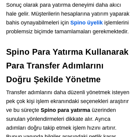
Sonuç olarak para yatırma deneyimi daha akıcı
hale gelir. Müşterilerin hesaplarına yatırım yaparak
bahis oynayabilmeleri için
Spino üyelik
işlemlerini
problemsiz biçimde tamamlamaları gerekmektedir.
Spino Para Yatırma Kullanarak
Para Transfer Adımlarını
Doğru Şekilde Yönetme
Transfer adımlarını daha düzenli yönetmek isteyen
pek çok kişi işlem ekranındaki seçenekleri araştırır
ve bu süreçte
Spino para yatırma
üzerinden
sunulan yönlendirmeleri dikkate alır. Ayrıca
adımları doğru takip etmek işlem hızını artırır.
Bunun yanında bilgiler arasındaki netlik karar