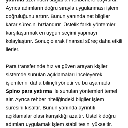
Ayrıca adımların doğru sırayla uygulanması işlem
doğruluğunu artırır. Bunun yanında net bilgiler
karar sürecini hızlandırır. Üstelik farklı yöntemleri
karşılaştırmak en uygun seçimi yapmayı
kolaylaştırır. Sonuç olarak finansal süreç daha etkili
ilerler.
Para transferinde hız ve güven arayan kişiler
sistemde sunulan açıklamaları inceleyerek
işlemlerini daha bilinçli yönetir ve bu aşamada
Spino para yatırma
ile sunulan yöntemleri temel
alır. Ayrıca rehber niteliğindeki bilgiler işlem
süresini kısaltır. Bunun yanında ayrıntılı
açıklamalar olası karışıklığı azaltır. Üstelik doğru
adımları uygulamak işlem stabilitesini yükseltir.