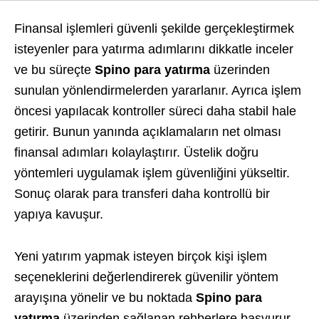
Finansal işlemleri güvenli şekilde gerçekleştirmek
isteyenler para yatırma adımlarını dikkatle inceler
ve bu süreçte
Spino para yatırma
üzerinden
sunulan yönlendirmelerden yararlanır. Ayrıca işlem
öncesi yapılacak kontroller süreci daha stabil hale
getirir. Bunun yanında açıklamaların net olması
finansal adımları kolaylaştırır. Üstelik doğru
yöntemleri uygulamak işlem güvenliğini yükseltir.
Sonuç olarak para transferi daha kontrollü bir
yapıya kavuşur.
Yeni yatırım yapmak isteyen birçok kişi işlem
seçeneklerini değerlendirerek güvenilir yöntem
arayışına yönelir ve bu noktada
Spino para
yatırma
üzerinden sağlanan rehberlere başvurur.