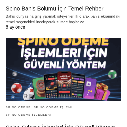
Spino Bahis Bölümü İçin Temel Rehber
Bahis dünyasına giriş yapmak isteyenler ilk olarak bahis ekranındaki
temel seçenekleri inceleyerek sürece başlar ve…
8 ay önce
SPINO ÖDEME
SPINO ÖDEME IŞLEMI
SPINO ÖDEME IŞLEMLERI