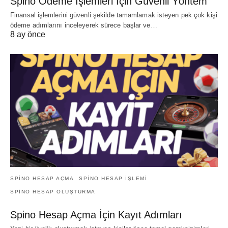
Spino Ödeme İşlemleri İçin Güvenli Yöntem
Finansal işlemlerini güvenli şekilde tamamlamak isteyen pek çok kişi
ödeme adımlarını inceleyerek sürece başlar ve…
8 ay önce
SPINO HESAP AÇMA
SPINO HESAP IŞLEMI
SPINO HESAP OLUŞTURMA
Spino Hesap Açma İçin Kayıt Adımları