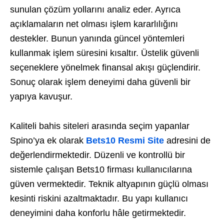
sunulan çözüm yollarını analiz eder. Ayrıca
açıklamaların net olması işlem kararlılığını
destekler. Bunun yanında güncel yöntemleri
kullanmak işlem süresini kısaltır. Üstelik güvenli
seçeneklere yönelmek finansal akışı güçlendirir.
Sonuç olarak işlem deneyimi daha güvenli bir
yapıya kavuşur.
Kaliteli bahis siteleri arasında seçim yapanlar
Spino’ya ek olarak
Bets10 Resmi Site
adresini de
değerlendirmektedir. Düzenli ve kontrollü bir
sistemle çalışan Bets10 firması kullanıcılarına
güven vermektedir. Teknik altyapının güçlü olması
kesinti riskini azaltmaktadır. Bu yapı kullanıcı
deneyimini daha konforlu hâle getirmektedir.