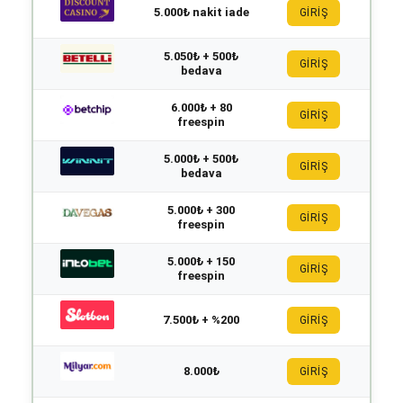
5.000₺ nakit iade
GİRİŞ
5.050₺ + 500₺
GİRİŞ
bedava
6.000₺ + 80
GİRİŞ
freespin
5.000₺ + 500₺
GİRİŞ
bedava
5.000₺ + 300
GİRİŞ
freespin
5.000₺ + 150
GİRİŞ
freespin
7.500₺ + %200
GİRİŞ
8.000₺
GİRİŞ