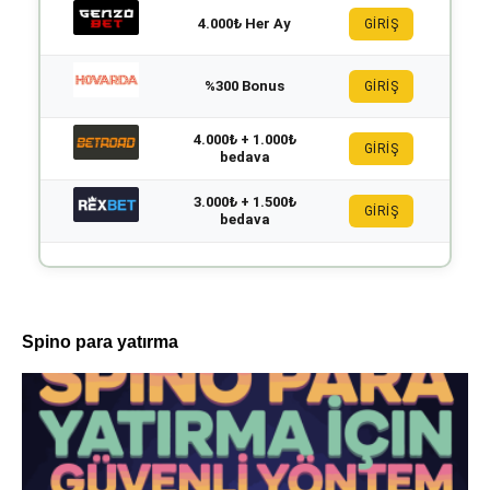
4.000₺ Her Ay
GİRİŞ
%300 Bonus
GİRİŞ
4.000₺ + 1.000₺
GİRİŞ
bedava
3.000₺ + 1.500₺
GİRİŞ
bedava
Spino para yatırma