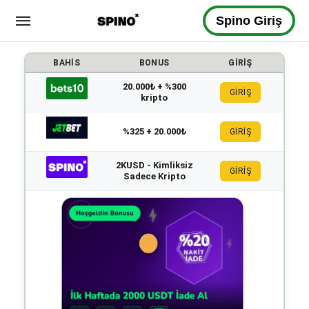
Spino Giriş
BAHIS
BONUS
GIRIŞ
20.000₺ + %300
GİRİŞ
kripto
%325 + 20.000₺
GİRİŞ
2KUSD - Kimliksiz
GİRİŞ
Sadece Kripto