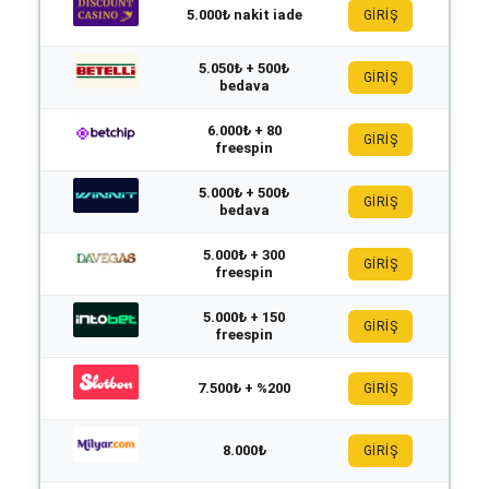
5.000₺ nakit iade
GİRİŞ
5.050₺ + 500₺
GİRİŞ
bedava
6.000₺ + 80
GİRİŞ
freespin
5.000₺ + 500₺
GİRİŞ
bedava
5.000₺ + 300
GİRİŞ
freespin
5.000₺ + 150
GİRİŞ
freespin
7.500₺ + %200
GİRİŞ
8.000₺
GİRİŞ