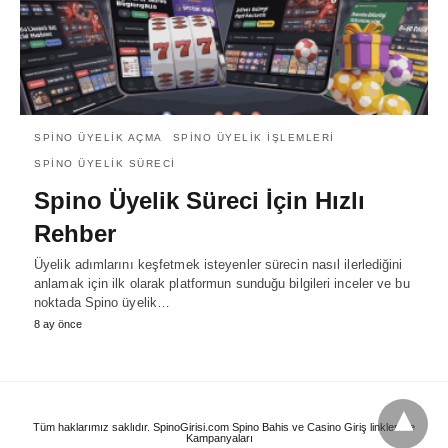
SPINO ÜYELIK AÇMA
SPINO ÜYELIK IŞLEMLERI
SPINO ÜYELIK SÜRECI
Spino Üyelik Süreci İçin Hızlı
Rehber
Üyelik adımlarını keşfetmek isteyenler sürecin nasıl ilerlediğini
anlamak için ilk olarak platformun sunduğu bilgileri inceler ve bu
noktada Spino üyelik…
8 ay önce
Tüm haklarımız saklıdır. SpinoGirisi.com Spino Bahis ve Casino Giriş linkleri ve
Kampanyaları