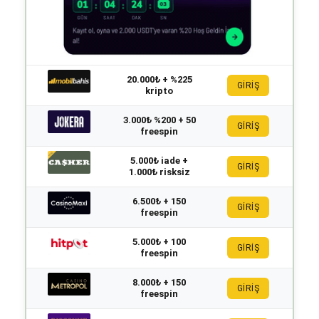
20.000₺ + %225
GİRİŞ
kripto
3.000₺ %200 + 50
GİRİŞ
freespin
5.000₺ iade +
GİRİŞ
1.000₺ risksiz
6.500₺ + 150
GİRİŞ
freespin
5.000₺ + 100
GİRİŞ
freespin
8.000₺ + 150
GİRİŞ
freespin