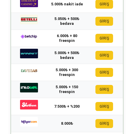
5.000₺ nakit iade
GİRİŞ
5.050₺ + 500₺
GİRİŞ
bedava
6.000₺ + 80
GİRİŞ
freespin
5.000₺ + 500₺
GİRİŞ
bedava
5.000₺ + 300
GİRİŞ
freespin
5.000₺ + 150
GİRİŞ
freespin
7.500₺ + %200
GİRİŞ
8.000₺
GİRİŞ