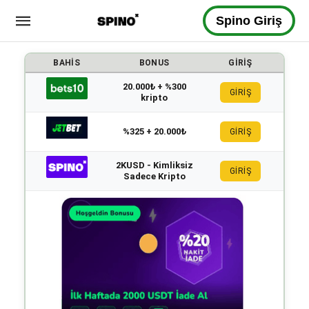
Spino Giriş
BAHIS
BONUS
GIRIŞ
20.000₺ + %300
GİRİŞ
kripto
%325 + 20.000₺
GİRİŞ
2KUSD - Kimliksiz
GİRİŞ
Sadece Kripto