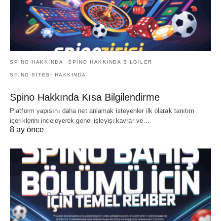
SPINO HAKKINDA
SPINO HAKKINDA BILGILER
SPINO SITESI HAKKINDA
Spino Hakkında Kısa Bilgilendirme
Platform yapısını daha net anlamak isteyenler ilk olarak tanıtım
içeriklerini inceleyerek genel işleyişi kavrar ve…
8 ay önce