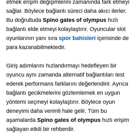
etmek erişim değişimlerini zamanında fark etmeyi
sağlar. Böylece bağlantı süreci daha akıcı ilerler.
Bu doğrultuda
Spino gates of olympus
hızlı
bağlantı elde etmeyi kolaylaştırır. Oyuncular slot
oyunlarının yanı sıra
spor bahisleri
içerisinde de
para kazanabilmektedir.
Giriş adımlarını hızlandırmayı hedefleyen bir
oyuncu aynı zamanda alternatif bağlantıları test
ederek performans farklarını değerlendirir. Ayrıca
bağlantı gecikmelerini gözlemlemek en uygun
yöntemi seçmeyi kolaylaştırır. Böylece oyun
deneyimi daha verimli hale gelir. Tüm bu
aşamalarda
Spino gates of olympus
hızlı erişim
sağlayan etkili bir rehberdir.