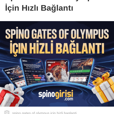
İçin Hızlı Bağlantı
spino gates of olympus icin hizli baglanti