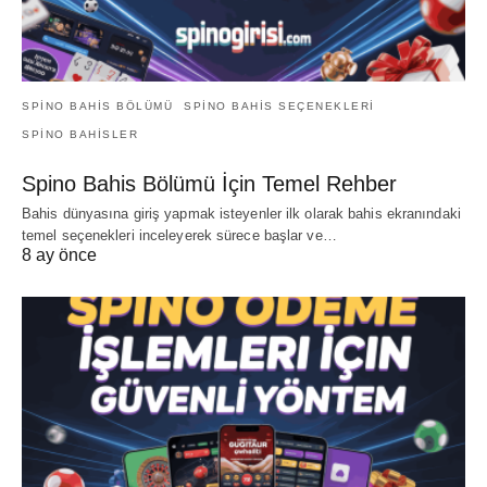
SPINO BAHIS BÖLÜMÜ
SPINO BAHIS SEÇENEKLERI
SPINO BAHISLER
Spino Bahis Bölümü İçin Temel Rehber
Bahis dünyasına giriş yapmak isteyenler ilk olarak bahis ekranındaki
temel seçenekleri inceleyerek sürece başlar ve…
8 ay önce