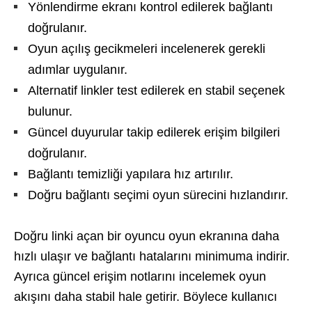
Yönlendirme ekranı kontrol edilerek bağlantı
doğrulanır.
Oyun açılış gecikmeleri incelenerek gerekli
adımlar uygulanır.
Alternatif linkler test edilerek en stabil seçenek
bulunur.
Güncel duyurular takip edilerek erişim bilgileri
doğrulanır.
Bağlantı temizliği yapılara hız artırılır.
Doğru bağlantı seçimi oyun sürecini hızlandırır.
Doğru linki açan bir oyuncu oyun ekranına daha
hızlı ulaşır ve bağlantı hatalarını minimuma indirir.
Ayrıca güncel erişim notlarını incelemek oyun
akışını daha stabil hale getirir. Böylece kullanıcı