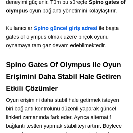
deneyimi güçlenir. Tüm bu süreçte
Spino gates of
olympus
oyun bağlantı yönetimini kolaylaştırır.
Kullanıcılar
Spino güncel giriş adresi
ile başta
gates of olympus olmak üzere birçok oyunu
oynamaya tam gaz devam edebilmektedir.
Spino Gates Of Olympus ile Oyun
Erişimini Daha Stabil Hale Getiren
Etkili Çözümler
Oyun erişimini daha stabil hale getirmek isteyen
biri bağlantı kontrolünü düzenli yaparak güncel
linkleri zamanında fark eder. Ayrıca alternatif
bağlantı testleri yapmak stabiliteyi artırır. Böylece