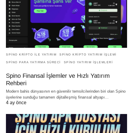
SPINO KRIPTO ILE YATIRIM
SPINO KRIPTO YATIRIM IŞLEMI
SPINO PARA YATIRMA SÜRECI
SPINO YATIRIM IŞLEMLERI
Spino Finansal İşlemler ve Hızlı Yatırım
Rehberi
Modern bahis dünyasının en güvenilir temsilcilerinden biri olan Spino
üyelerine sunduğu tamamen dijitalleşmiş finansal altyapı…
4 ay önce