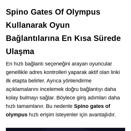
Spino Gates Of Olympus
Kullanarak Oyun
Bağlantılarına En Kısa Sürede
Ulaşma
En hızlı bağlantı seçeneğini arayan oyuncular
genellikle adres kontrolleri yaparak aktif olan linki
ilk etapta belirler. Ayrıca yönlendirme
açıklamalarını incelemek doğru bağlantıyı daha
kolay bulmayı sağlar. Böylece giriş adımları daha
hızlı tamamlanır. Bu nedenle
Spino gates of
olympus
hızlı erişim isteyenler için avantajlıdır.