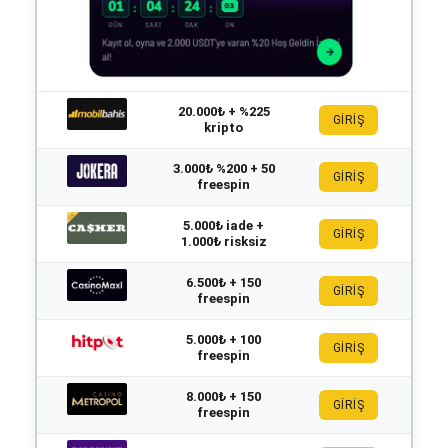
20.000₺ + %225
GİRİŞ
kripto
3.000₺ %200 + 50
GİRİŞ
freespin
5.000₺ iade +
GİRİŞ
1.000₺ risksiz
6.500₺ + 150
GİRİŞ
freespin
5.000₺ + 100
GİRİŞ
freespin
8.000₺ + 150
GİRİŞ
freespin