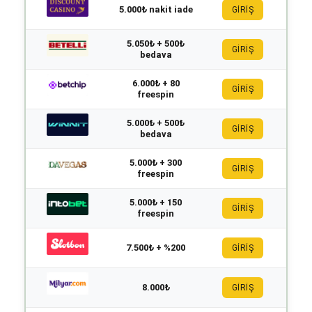
5.000₺ nakit iade
GİRİŞ
5.050₺ + 500₺
GİRİŞ
bedava
6.000₺ + 80
GİRİŞ
freespin
5.000₺ + 500₺
GİRİŞ
bedava
5.000₺ + 300
GİRİŞ
freespin
5.000₺ + 150
GİRİŞ
freespin
7.500₺ + %200
GİRİŞ
8.000₺
GİRİŞ