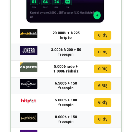
20.000₺ + %225
GİRİŞ
kripto
3.000₺ %200 + 50
GİRİŞ
freespin
5.000₺ iade +
GİRİŞ
1.000₺ risksiz
6.500₺ + 150
GİRİŞ
freespin
5.000₺ + 100
GİRİŞ
freespin
8.000₺ + 150
GİRİŞ
freespin