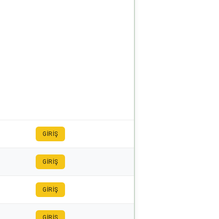
GİRİŞ
GİRİŞ
GİRİŞ
GİRİŞ