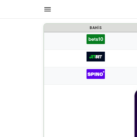
BAHIS