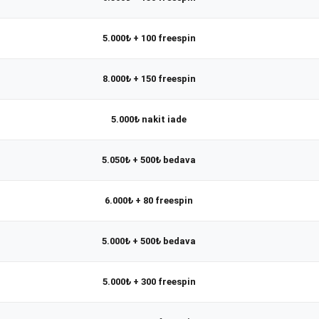
5.000₺ + 100 freespin
8.000₺ + 150 freespin
5.000₺ nakit iade
5.050₺ + 500₺ bedava
6.000₺ + 80 freespin
5.000₺ + 500₺ bedava
5.000₺ + 300 freespin