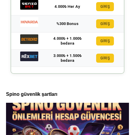
4.000₺ Her Ay
GİRİŞ
%300 Bonus
GİRİŞ
4.000₺ + 1.000₺
GİRİŞ
bedava
3.000₺ + 1.500₺
GİRİŞ
bedava
Spino güvenlik şartları