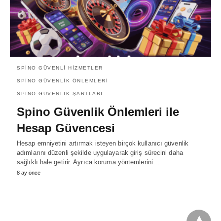
SPINO GÜVENLI HIZMETLER
SPINO GÜVENLIK ÖNLEMLERI
SPINO GÜVENLIK ŞARTLARI
Spino Güvenlik Önlemleri ile
Hesap Güvencesi
Hesap emniyetini artırmak isteyen birçok kullanıcı güvenlik
adımlarını düzenli şekilde uygulayarak giriş sürecini daha
sağlıklı hale getirir. Ayrıca koruma yöntemlerini…
8 ay önce