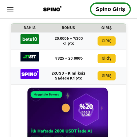
Spino Giriş
BAHIS
BONUS
GIRIŞ
20.000₺ + %300
GİRİŞ
kripto
%325 + 20.000₺
GİRİŞ
2KUSD - Kimliksiz
GİRİŞ
Sadece Kripto