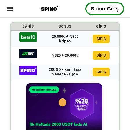
Spino Giriş
BAHIS
BONUS
GIRIŞ
20.000₺ + %300
GİRİŞ
kripto
%325 + 20.000₺
GİRİŞ
2KUSD - Kimliksiz
GİRİŞ
Sadece Kripto